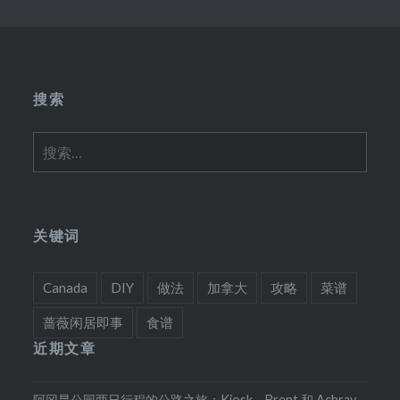
搜索
搜
索：
关键词
Canada
DIY
做法
加拿大
攻略
菜谱
蔷薇闲居即事
食谱
近期文章
阿冈昆公园两日行程的公路之旅：Kiosk、Brent 和 Achray