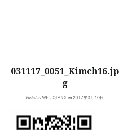
031117_0051_Kimch16.jp
g
Posted by
WEI, QIANG
on
2017年3月10日