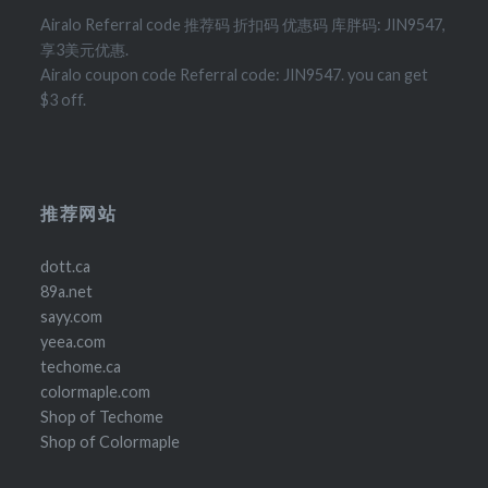
Airalo Referral code 推荐码 折扣码 优惠码 库胖码: JIN9547,
享3美元优惠.
Airalo coupon code Referral code: JIN9547. you can get
$3 off.
推荐网站
dott.ca
89a.net
sayy.com
yeea.com
techome.ca
colormaple.com
Shop of Techome
Shop of Colormaple