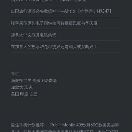
出国旅行漫游必备数据神卡—Airalo 【推荐码:JIN9547】
绿苹果型床头电子闹钟如何转换摄氏度与华氏度
加拿大中文服务电话集锦
在加拿大的热水炉是租赁好还是购买或买断好？
专栏
渔夫拍世界
蔷薇闲居即事
加拿大
班夫
美国
印度
古巴
最佳手机计划推荐--- Public Mobile 40元/月60G数据美加墨
共用，加拿大美国墨西哥漫游电话无限时任打，国际短信彩