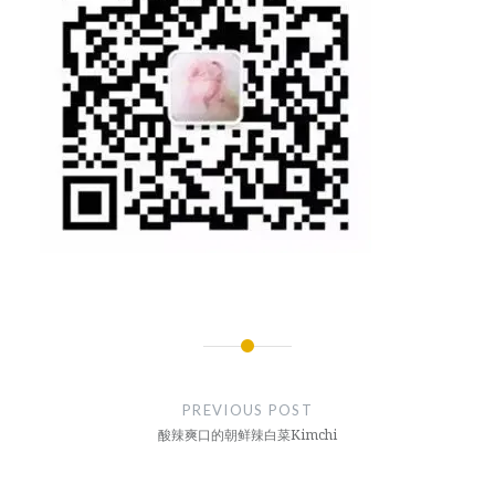
文
章
PREVIOUS POST
导
酸辣爽口的朝鲜辣白菜Kimchi
航