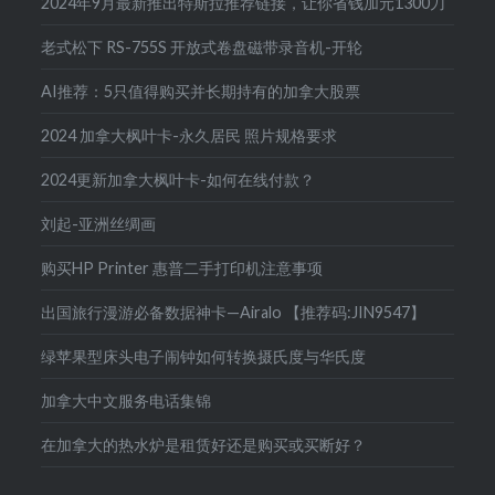
2024年9月最新推出特斯拉推荐链接，让你省钱加元1300刀
老式松下 RS-755S 开放式卷盘磁带录音机-开轮
AI推荐：5只值得购买并长期持有的加拿大股票
2024 加拿大枫叶卡-永久居民 照片规格要求
2024更新加拿大枫叶卡-如何在线付款？
刘起-亚洲丝绸画
购买HP Printer 惠普二手打印机注意事项
出国旅行漫游必备数据神卡—Airalo 【推荐码:JIN9547】
绿苹果型床头电子闹钟如何转换摄氏度与华氏度
加拿大中文服务电话集锦
在加拿大的热水炉是租赁好还是购买或买断好？