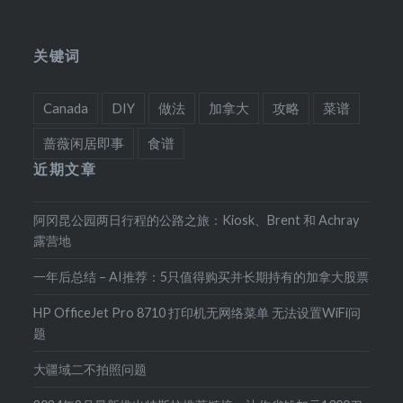
关键词
Canada
DIY
做法
加拿大
攻略
菜谱
蔷薇闲居即事
食谱
近期文章
阿冈昆公园两日行程的公路之旅：Kiosk、Brent 和 Achray
露营地
一年后总结 – AI推荐：5只值得购买并长期持有的加拿大股票
HP OfficeJet Pro 8710 打印机无网络菜单 无法设置WiFi问
题
大疆域二不拍照问题