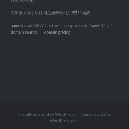
在加拿大的手机计划是如何做到月费$11元的
namelio.com
NEW Customer coupon code “
sayy
” $1 off
domain search
domain pricing
Proudly powered by WordPress
|
Theme: Dyad 2 by
WordPress.com
.