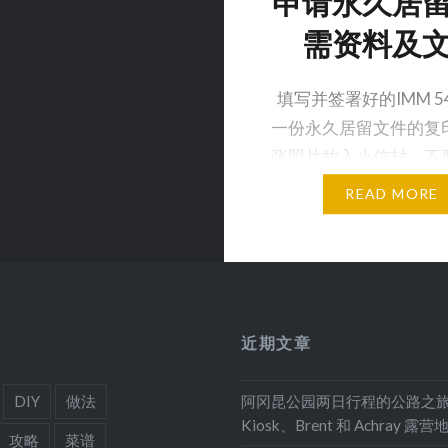
申请永久居
需资料及
填写并签署好的IMM 5
一份永久居留文件的复印
张照片放入小信封，不
钉…
READ MORE
近期文章
DIY
做法
阿冈昆公园两日行程的公路之
Kiosk、Brent 和 Achray 露营
攻略
菜谱