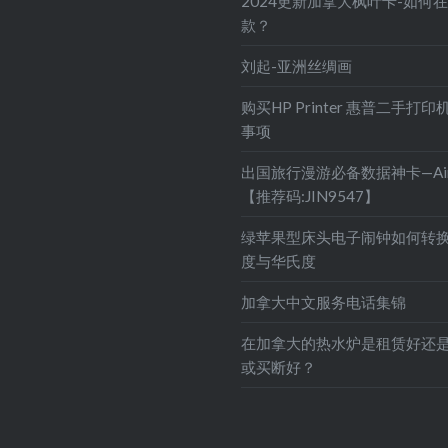
2024更新加拿大枫叶卡-如何
款？
刘起-亚洲丝绸画
购买HP Printer 惠普二手打
事项
出国旅行漫游必备数据神卡—Air
【推荐码:JIN9547】
绿苹果型床头电子闹钟如何转
度与华氏度
加拿大中文服务电话集锦
在加拿大的热水炉是租赁好还
或买断好？