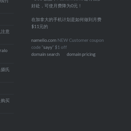
在线付
好处，可使月费降为0元！
在加拿大的手机计划是如何做到月费
$11元的
印机注意
namelio.com
NEW Customer coupon
code “
sayy
” $1 off
alo
domain search
domain pricing
换摄氏
是购买