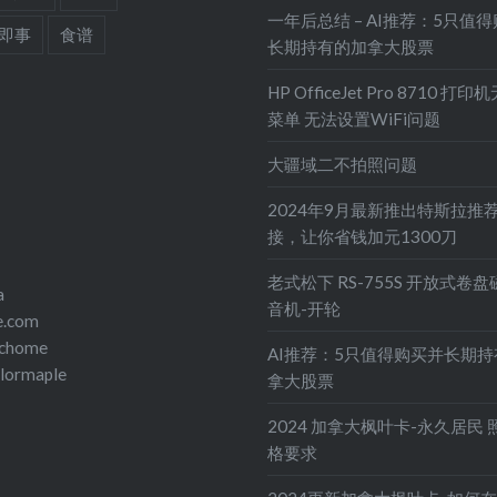
一年后总结 – AI推荐：5只值
即事
食谱
长期持有的加拿大股票
HP OfficeJet Pro 8710 打
菜单 无法设置WiFi问题
大疆域二不拍照问题
2024年9月最新推出特斯拉推
接，让你省钱加元1300刀
老式松下 RS-755S 开放式卷
a
音机-开轮
e.com
echome
AI推荐：5只值得购买并长期
olormaple
拿大股票
2024 加拿大枫叶卡-永久居民 
格要求