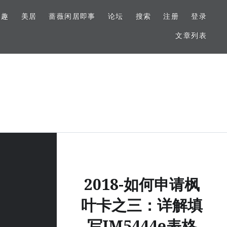
美趣
美居
蔷薇闲居即事
论坛
搜索
注册
登录
文章列表
2018-如何申请枫
叶卡之三：详解填
写IM5444e表格