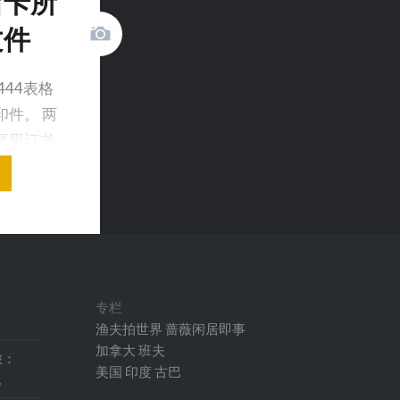
留卡所
文件
444表格
件。 两
要用订书
专栏
渔夫拍世界
蔷薇闲居即事
加拿大
班夫
旅：
美国
印度
古巴
地