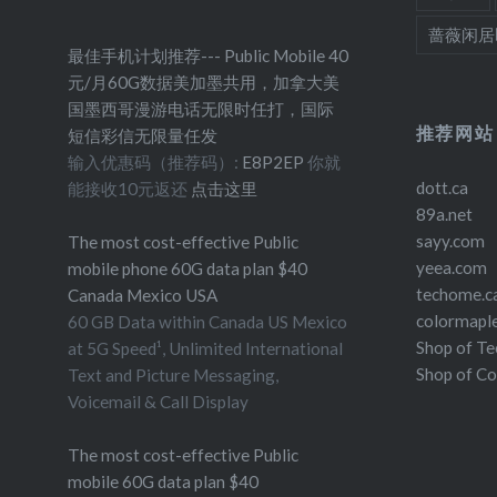
蔷薇闲居
最佳手机计划推荐--- Public Mobile 40
元/月60G数据美加墨共用，加拿大美
国墨西哥漫游电话无限时任打，国际
推荐网站
短信彩信无限量任发
输入优惠码（推荐码）:
E8P2EP
你就
dott.ca
能接收10元返还
点击这里
89a.net
sayy.com
The most cost-effective Public
yeea.com
mobile phone 60G data plan $40
techome.c
Canada Mexico USA
colormapl
60 GB Data within Canada US Mexico
Shop of T
at 5G Speed¹, Unlimited International
Shop of C
Text and Picture Messaging,
Voicemail & Call Display
The most cost-effective Public
mobile 60G data plan $40