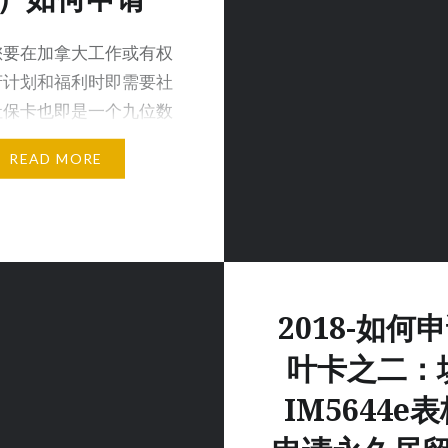
 您要在加拿大工作或有权
府计划和福利时即需要社
社保卡也即是一个九位数
保险号码（SI…
READ MORE
2018-如何
叶卡之二：
IM5644e