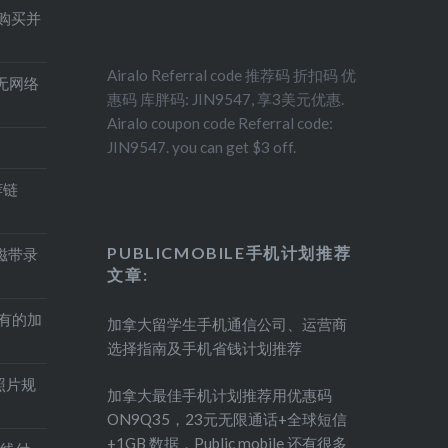
得购买并
Airalo Referral code 推荐码 折扣码 优
印机无网络
惠码 库胖码: JIN9547, 享3美元优惠.
Airalo coupon code Referral code:
JIN9547. you can get $3 off.
荐链
PUBLICMOBILE手机计划推荐
盘磁带录
文章:
持有的加
加拿大留学生手机通信公司、运营商
选择指南及手机省钱计划推荐
照片规
加拿大最佳手机计划推荐用优惠码
ON9Q35，23元无限通话+全球短信
+1GB 数据，Public mobile 还有很多