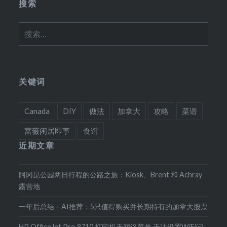
搜索
搜
索：
关键词
Canada
DIY
做法
加拿大
攻略
菜谱
蔷薇闲居即事
食谱
近期文章
阿冈昆公园两日行程的公路之旅：Kiosk、Brent 和 Achray
露营地
一年后总结 – AI推荐：5只值得购买并长期持有的加拿大股票
HP OfficeJet Pro 8710 打印机无网络菜单 无法设置WiFi问