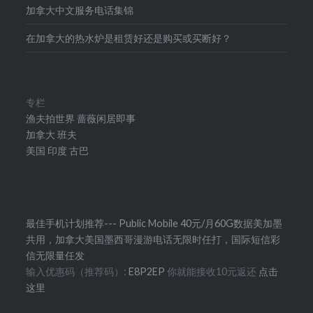
加拿大中文服务电话集锦
在加拿大的热水炉是租赁好还是购买或买断好？
专栏
渔夫拍世界
蔷薇闲居即事
加拿大
班夫
美国
印度
古巴
最佳手机计划推荐--- Public Mobile 40元/月60G数据美加墨
共用，加拿大美国墨西哥漫游电话无限时任打，国际短信彩
信无限量任发
输入优惠码（推荐码）:
E8P2EP
你就能接收10元返还
点击
这里