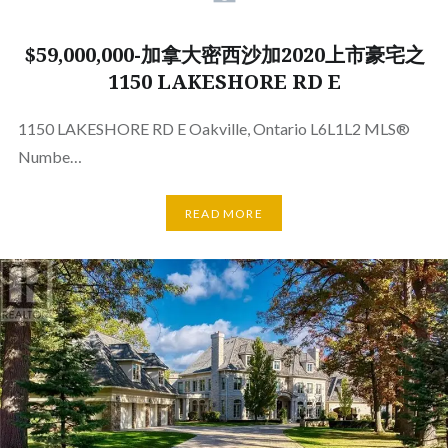
$59,000,000-加拿大密西沙加2020上市豪宅之
1150 LAKESHORE RD E
1150 LAKESHORE RD E Oakville, Ontario L6L1L2 MLS®
Numbe…
READ MORE