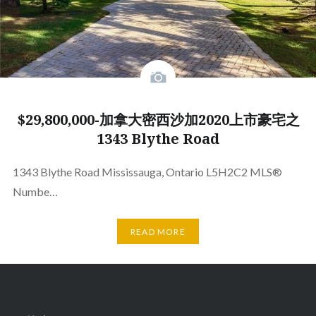
$29,800,000-加拿大密西沙加2020上市豪宅之
1343 Blythe Road
1343 Blythe Road Mississauga, Ontario L5H2C2 MLS®
Numbe…
READ MORE