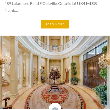
489 Lakeshore Road E Oakville, Ontario L6J1K4 MLS®
Numb…
READ MORE