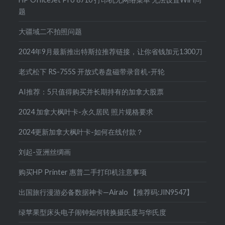
题
大疆域二不拍照问题
2024年9月最新推出特斯拉推荐链接，让你省钱加元1300刀
老式松下 RS-755S 开放式卷盘磁带录音机-开轮
AI推荐：5只值得购买并长期持有的加拿大股票
2024 加拿大枫叶卡-永久居民 照片规格要求
2024更新加拿大枫叶卡-如何在线付款？
刘起-亚洲丝绸画
购买HP Printer 惠普二手打印机注意事项
出国旅行漫游必备数据神卡—Airalo 【推荐码:JIN9547】
绿苹果型床头电子闹钟如何转换摄氏度与华氏度