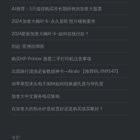
AI推荐：5只值得购买并长期持有的加拿大股票
2024 加拿大枫叶卡-永久居民 照片规格要求
2024更新加拿大枫叶卡-如何在线付款？
刘起-亚洲丝绸画
购买HP Printer 惠普二手打印机注意事项
出国旅行漫游必备数据神卡—Airalo 【推荐码:JIN9547】
绿苹果型床头电子闹钟如何转换摄氏度与华氏度
加拿大中文服务电话集锦
在加拿大的热水炉是租赁好还是购买或买断好？
专栏