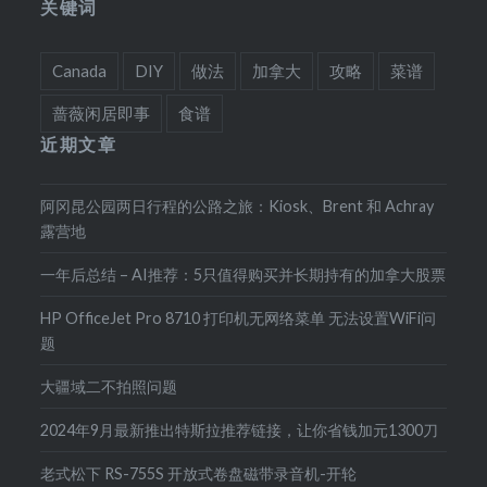
关键词
Canada
DIY
做法
加拿大
攻略
菜谱
蔷薇闲居即事
食谱
近期文章
阿冈昆公园两日行程的公路之旅：Kiosk、Brent 和 Achray
露营地
一年后总结 – AI推荐：5只值得购买并长期持有的加拿大股票
HP OfficeJet Pro 8710 打印机无网络菜单 无法设置WiFi问
题
大疆域二不拍照问题
2024年9月最新推出特斯拉推荐链接，让你省钱加元1300刀
老式松下 RS-755S 开放式卷盘磁带录音机-开轮