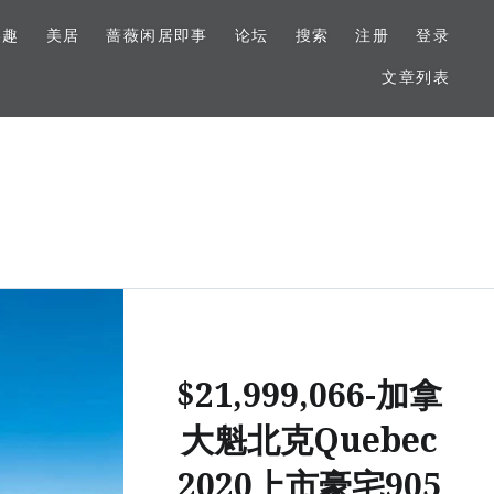
美趣
美居
蔷薇闲居即事
论坛
搜索
注册
登录
文章列表
$21,999,066-加拿
大魁北克Quebec
2020上市豪宅905