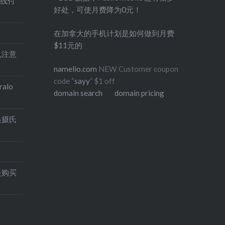
在线付
好处，可使月费降为0元！
在加拿大的手机计划是如何做到月费
$11元的
印机注意
namelio.com
NEW Customer coupon
code “
sayy
” $1 off
alo
domain search
domain pricing
换摄氏
是购买