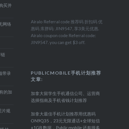
得购买并
Airalo Referral code 推荐码 折扣码 优
印机无网络
惠码 库胖码: JIN9547, 享3美元优惠.
Airalo coupon code Referral code:
JIN9547. you can get $3 off.
荐链
PUBLICMOBILE手机计划推荐
盘磁带录
文章:
持有的加
加拿大留学生手机通信公司、运营商
选择指南及手机省钱计划推荐
照片规
加拿大最佳手机计划推荐用优惠码
ON9Q35，23元无限通话+全球短信
+1GB 数据，Public mobile 还有很多