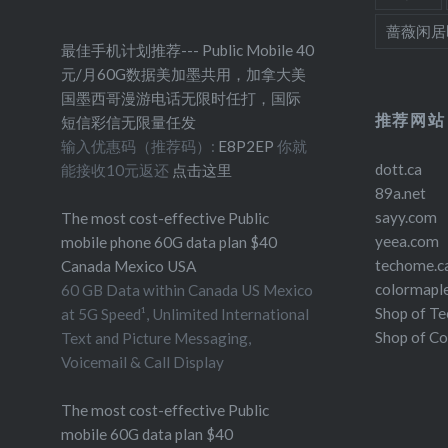
蔷薇闲居
最佳手机计划推荐--- Public Mobile 40
元/月60G数据美加墨共用，加拿大美
国墨西哥漫游电话无限时任打，国际
推荐网站
短信彩信无限量任发
输入优惠码（推荐码）:
E8P2EP
你就
dott.ca
能接收10元返还
点击这里
89a.net
sayy.com
The most cost-effective Public
yeea.com
mobile phone 60G data plan $40
techome.c
Canada Mexico USA
colormapl
60 GB Data within Canada US Mexico
Shop of T
at 5G Speed¹, Unlimited International
Shop of C
Text and Picture Messaging,
Voicemail & Call Display
The most cost-effective Public
mobile 60G data plan $40