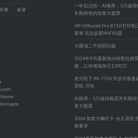
一年后总结 – AI推荐：5只值
即事
食谱
长期持有的加拿大股票
HP OfficeJet Pro 8710 打
菜单 无法设置WiFi问题
大疆域二不拍照问题
2024年9月最新推出特斯拉推
接，让你省钱加元1300刀
老式松下 RS-755S 开放式卷
a
音机-开轮
e.com
echome
AI推荐：5只值得购买并长期
olormaple
拿大股票
2024 加拿大枫叶卡-永久居民 
格要求