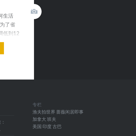
何生活
 为了省
低到12
位…
专栏
渔夫拍世界
蔷薇闲居即事
加拿大
班夫
旅：
美国
印度
古巴
地