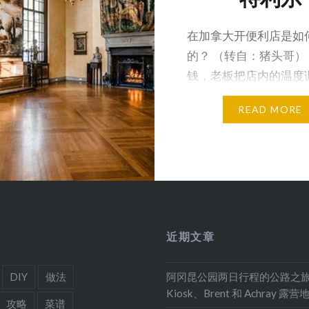
在加拿大开便利店是如
的？ （转自：猪头哥）
钱，老板把店内的温度调
度，每5分钟就要服务一
READ MORE
近期文章
DIY
做法
阿冈昆公园两日行程的公路之
Kiosk、Brent 和 Achray 露营
攻略
菜谱