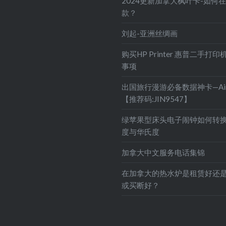
2024更新加拿大枫叶卡-如何
款？
刘起-亚洲丝绸画
购买HP Printer 惠普二手打
事项
出国旅行漫游必备数据神卡—Air
【推荐码:JIN9547】
绿苹果型床头电子闹钟如何转
度与华氏度
加拿大中文服务电话集锦
在加拿大的热水炉是租赁好还
或买断好？