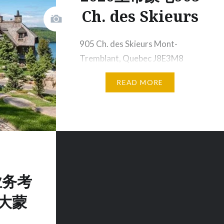
Ch. des Skieurs
905 Ch. des Skieurs Mont-
Tremblant, Quebec J8E3M8
$21,9…
READ MORE
业务考
大蒙