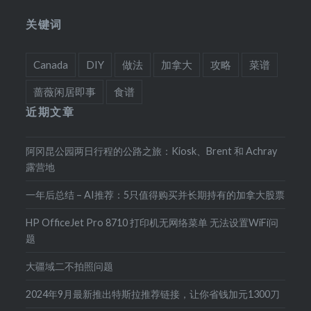
关键词
Canada
DIY
做法
加拿大
攻略
菜谱
蔷薇闲居即事
食谱
近期文章
阿冈昆公园两日行程的公路之旅：Kiosk、Brent 和 Achray
露营地
一年后总结 – AI推荐：5只值得购买并长期持有的加拿大股票
HP OfficeJet Pro 8710 打印机无网络菜单 无法设置WiFi问
题
大疆域二不拍照问题
2024年9月最新推出特斯拉推荐链接，让你省钱加元1300刀