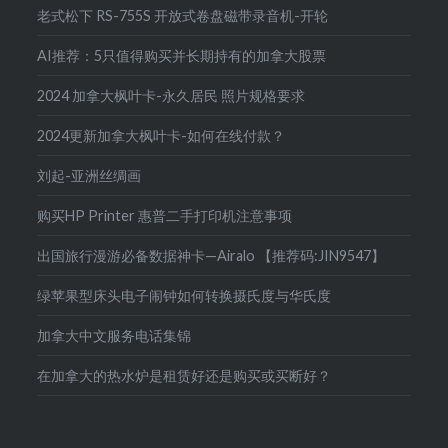
老式松下 RS-755S 开放式卷盘磁带录音机-开轮
AI推荐：5只值得购买并长期持有的加拿大股票
2024 加拿大枫叶卡-永久居民 照片规格要求
2024更新加拿大枫叶卡-如何在线付款？
刘起-亚洲丝绸画
购买HP Printer 惠普二手打印机注意事项
出国旅行漫游必备数据神卡—Airalo 【推荐码:JIN9547】
绿苹果型床头电子闹钟如何转换摄氏度与华氏度
加拿大中文服务电话集锦
在加拿大的热水炉是租赁好还是购买或买断好？