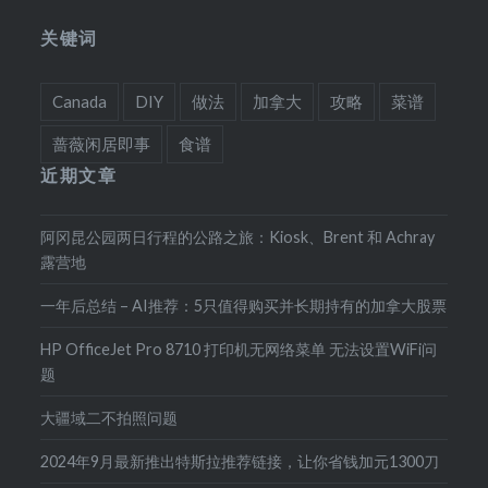
关键词
Canada
DIY
做法
加拿大
攻略
菜谱
蔷薇闲居即事
食谱
近期文章
阿冈昆公园两日行程的公路之旅：Kiosk、Brent 和 Achray
露营地
一年后总结 – AI推荐：5只值得购买并长期持有的加拿大股票
HP OfficeJet Pro 8710 打印机无网络菜单 无法设置WiFi问
题
大疆域二不拍照问题
2024年9月最新推出特斯拉推荐链接，让你省钱加元1300刀