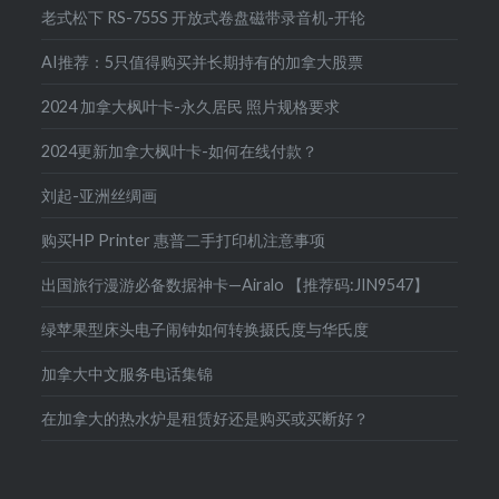
老式松下 RS-755S 开放式卷盘磁带录音机-开轮
AI推荐：5只值得购买并长期持有的加拿大股票
2024 加拿大枫叶卡-永久居民 照片规格要求
2024更新加拿大枫叶卡-如何在线付款？
刘起-亚洲丝绸画
购买HP Printer 惠普二手打印机注意事项
出国旅行漫游必备数据神卡—Airalo 【推荐码:JIN9547】
绿苹果型床头电子闹钟如何转换摄氏度与华氏度
加拿大中文服务电话集锦
在加拿大的热水炉是租赁好还是购买或买断好？