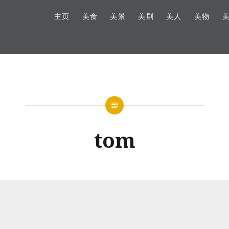
主页
美食
美景
美剧
美人
美物
tom