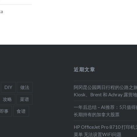
ca
近期文章
DIY
做法
阿冈昆公园两日行程的公路之
Kiosk、Brent 和 Achray 露营
攻略
菜谱
一年后总结 – AI推荐：5只值
即事
食谱
长期持有的加拿大股票
HP OfficeJet Pro 8710 打
菜单 无法设置WiFi问题