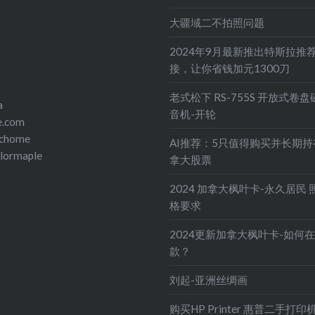
大疆域二不拍照问题
2024年9月最新推出特斯拉推
接，让你省钱加元1300刀
老式松下 RS-755S 开放式卷
a
音机-开轮
e.com
echome
AI推荐：5只值得购买并长期
olormaple
拿大股票
2024 加拿大枫叶卡-永久居民 
格要求
2024更新加拿大枫叶卡-如何
款？
刘起-亚洲丝绸画
购买HP Printer 惠普二手打