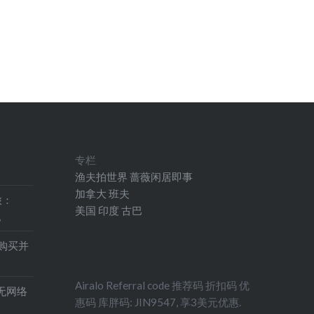
专栏
渔夫拍世界
蔷薇闲居即事
加拿大
班夫
旅：
美国
印度
古巴
地
得购买并
Airalo Referral code 推荐码 折扣码 优
印机无网络
惠码 库胖码: JIN9547, 享3美元优惠.