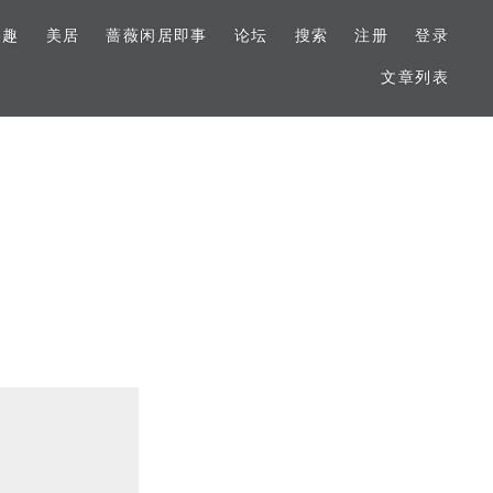
美趣
美居
蔷薇闲居即事
论坛
搜索
注册
登录
文章列表