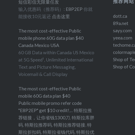
推荐网站
短信彩信无限量任发
输入优惠码（推荐码）:
E8P2EP
你就
dott.ca
能接收10元返还
点击这里
89a.net
sayy.com
The most cost-effective Public
yeea.com
mobile phone 60G data plan $40
techome.c
Canada Mexico USA
colormapl
60 GB Data within Canada US Mexico
Shop of T
at 5G Speed¹, Unlimited International
Shop of C
Text and Picture Messaging,
Voicemail & Call Display
The most cost-effective Public
mobile 60G data plan $40
Public mobile promo refer code
"E8P2EP" get $10 credit!
,...
特斯拉推
荐链接，让你省钱1300刀
,
特斯拉库胖
码
,
特斯拉推荐码
,
特斯拉推荐链接
,
特
斯拉折扣码
,
特斯拉省钱代码
,
特斯拉优