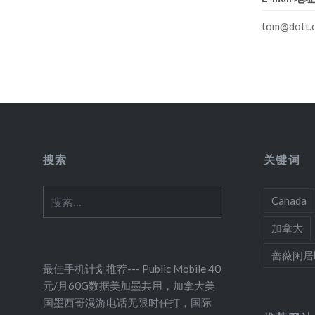
tom@dott.
搜索
关键词
搜
Canada
索：
加拿大
蔷薇闲居
最佳手机计划推荐--- Public Mobile 40
元/月60G数据美加墨共用，加拿大美
国墨西哥漫游电话无限时任打，国际