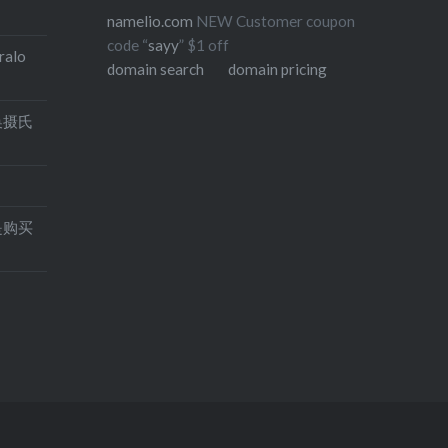
namelio.com
NEW Customer coupon
code “
sayy
” $1 off
alo
domain search
domain pricing
换摄氏
是购买