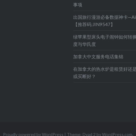
事项
出国旅行漫游必备数据神卡—Air
【推荐码:JIN9547】
绿苹果型床头电子闹钟如何转
度与华氏度
加拿大中文服务电话集锦
在加拿大的热水炉是租赁好还
或买断好？
Proudly powered by WordPress
|
Theme: Dyad 2 by
WordPress.com
.