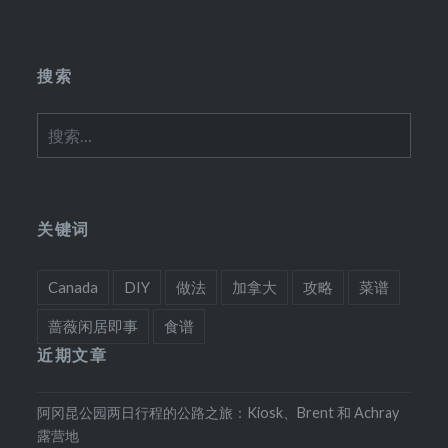
搜索
搜
索：
关键词
Canada
DIY
做法
加拿大
攻略
菜谱
蔷薇闲居即事
食谱
近期文章
阿冈昆公园两日行程的公路之旅：Kiosk、Brent 和 Achray
露营地