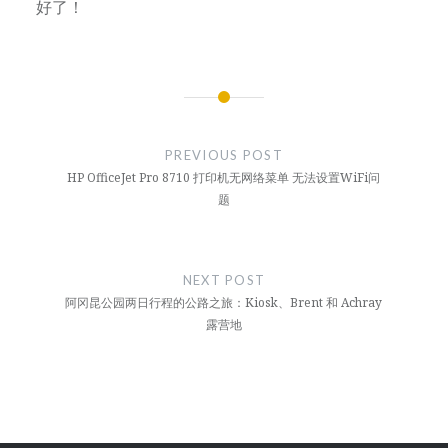
好了！
文
章
PREVIOUS POST
导
HP OfficeJet Pro 8710 打印机无网络菜单 无法设置WiFi问
题
航
NEXT POST
阿冈昆公园两日行程的公路之旅：Kiosk、Brent 和 Achray
露营地