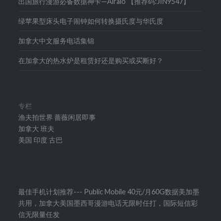
出国旅行漫游必备数据神卡—Airalo 【推荐码:JIN9547】
绿苹果型床头电子闹钟如何转换摄氏度与华氏度
加拿大中文服务电话集锦
在加拿大的热水炉是租赁好还是购买或买断好？
专栏
渔夫拍世界
蔷薇闲居即事
加拿大
班夫
美国
印度
古巴
最佳手机计划推荐--- Public Mobile 40元/月60G数据美加墨
共用，加拿大美国墨西哥漫游电话无限时任打，国际短信彩
信无限量任发