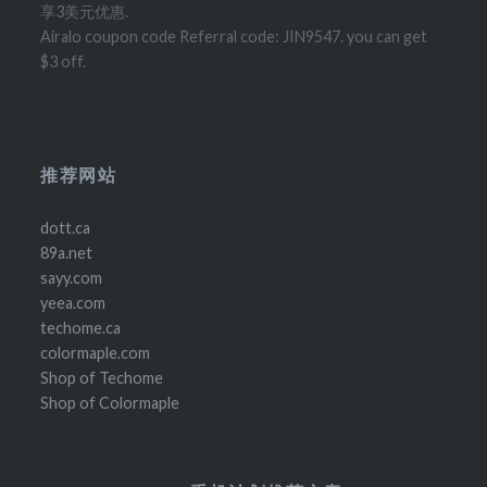
享3美元优惠.
Airalo coupon code Referral code: JIN9547. you can get
$3 off.
推荐网站
dott.ca
89a.net
sayy.com
yeea.com
techome.ca
colormaple.com
Shop of Techome
Shop of Colormaple