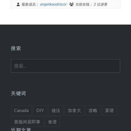
最新成员：
angelikaodriscol
·
当前在线：
2 位游客
搜索
搜
索：
关键词
Canada
DIY
做法
加拿大
攻略
菜谱
蔷薇闲居即事
食谱
近期文章