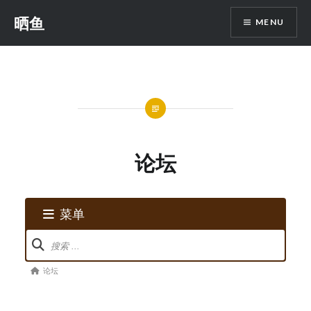
Skip
晒鱼
MENU
to
content
论坛
菜单
论
坛
论
论坛
导
坛
航
导