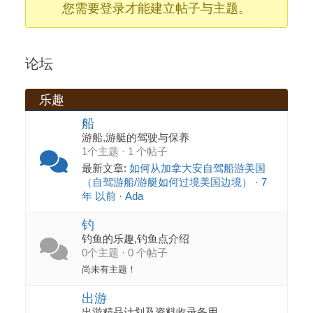
您需要登录才能建立帖子与主题。
论坛
乐趣
船
游船,游艇的驾驶与保养
1个主题 · 1 个帖子
最新文章:
如何从加拿大安自驾船游美国
（自驾游船/游艇如何过境美国边境）
·
7
年 以前
·
Ada
钓
钓鱼的乐趣,钓鱼点介绍
0个主题 · 0 个帖子
尚未有主题！
出游
出游精品计划及资料收录备用