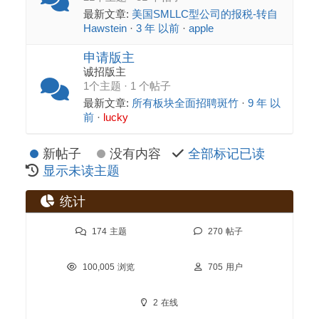
最新文章:
美国SMLLC型公司的报税-转自
Hawstein
·
3 年 以前
·
apple
申请版主
诚招版主
1个主题 · 1 个帖子
最新文章:
所有板块全面招聘斑竹
·
9 年 以
前
·
lucky
新帖子
没有内容
全部标记已读
显示未读主题
统计
174
主题
270
帖子
100,005
浏览
705
用户
2
在线