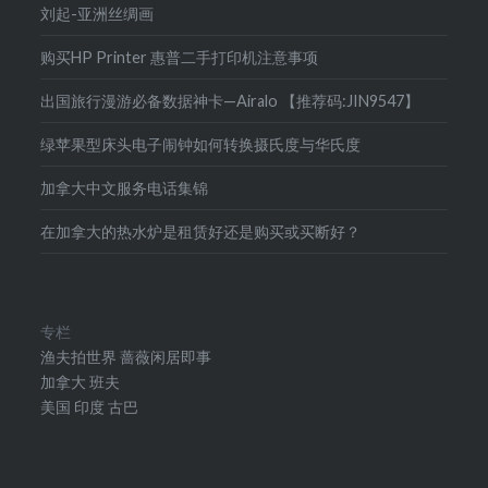
刘起-亚洲丝绸画
购买HP Printer 惠普二手打印机注意事项
出国旅行漫游必备数据神卡—Airalo 【推荐码:JIN9547】
绿苹果型床头电子闹钟如何转换摄氏度与华氏度
加拿大中文服务电话集锦
在加拿大的热水炉是租赁好还是购买或买断好？
专栏
渔夫拍世界
蔷薇闲居即事
加拿大
班夫
美国
印度
古巴