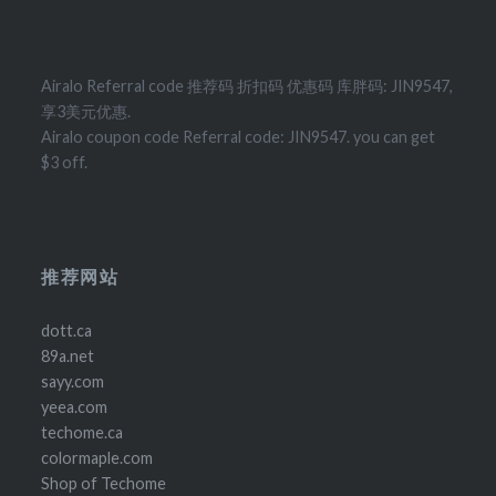
Airalo Referral code 推荐码 折扣码 优惠码 库胖码: JIN9547,
享3美元优惠.
Airalo coupon code Referral code: JIN9547. you can get
$3 off.
推荐网站
dott.ca
89a.net
sayy.com
yeea.com
techome.ca
colormaple.com
Shop of Techome