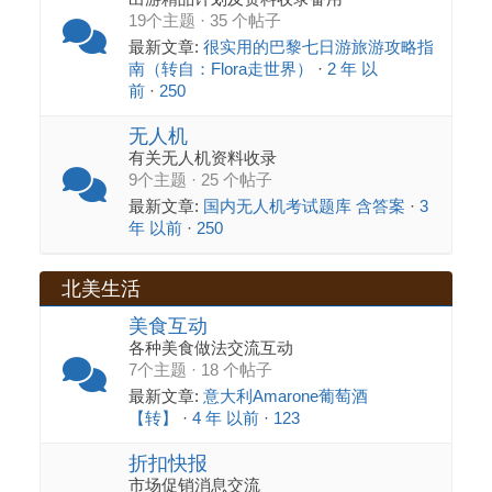
19个主题 · 35 个帖子
最新文章:
很实用的巴黎七日游旅游攻略指
南（转自：Flora走世界）
·
2 年 以
前
·
250
无人机
有关无人机资料收录
9个主题 · 25 个帖子
最新文章:
国内无人机考试题库 含答案
·
3
年 以前
·
250
北美生活
美食互动
各种美食做法交流互动
7个主题 · 18 个帖子
最新文章:
意大利Amarone葡萄酒
【转】
·
4 年 以前
·
123
折扣快报
市场促销消息交流