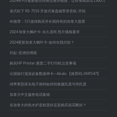
2024年9月最新推出特斯拉推荐链接，让你省钱加元1300刀
老式松下 RS-755S 开放式卷盘磁带录音机-开轮
AI推荐：5只值得购买并长期持有的加拿大股票
2024 加拿大枫叶卡-永久居民 照片规格要求
2024更新加拿大枫叶卡-如何在线付款？
刘起-亚洲丝绸画
购买HP Printer 惠普二手打印机注意事项
出国旅行漫游必备数据神卡—Airalo 【推荐码:JIN9547】
绿苹果型床头电子闹钟如何转换摄氏度与华氏度
加拿大中文服务电话集锦
在加拿大的热水炉是租赁好还是购买或买断好？