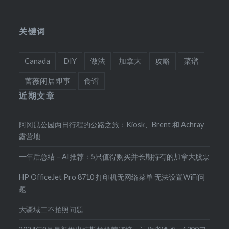
关键词
Canada
DIY
做法
加拿大
攻略
菜谱
蔷薇闲居即事
食谱
近期文章
阿冈昆公园两日行程的公路之旅：Kiosk、Brent 和 Achray
露营地
一年后总结 – AI推荐：5只值得购买并长期持有的加拿大股票
HP OfficeJet Pro 8710 打印机无网络菜单 无法设置WiFi问
题
大疆域二不拍照问题