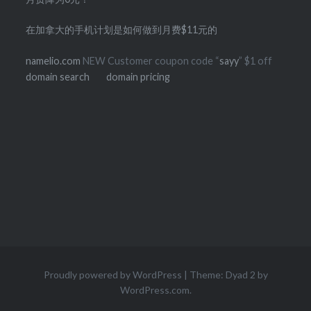
在加拿大的手机计划是如何做到月费$11元的
namelio.com
NEW Customer coupon code “
sayy
” $1 off
domain search
domain pricing
Proudly powered by WordPress
|
Theme: Dyad 2 by
WordPress.com
.