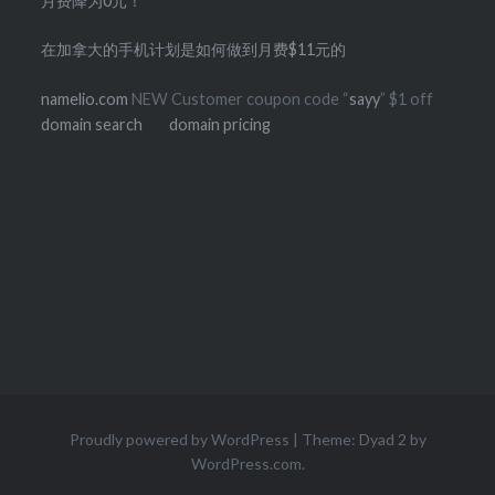
月费降为0元！
在加拿大的手机计划是如何做到月费$11元的
namelio.com
NEW Customer coupon code “
sayy
” $1 off
domain search
domain pricing
Proudly powered by WordPress
|
Theme: Dyad 2 by
WordPress.com
.