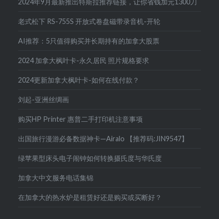
2024年9月最新推出特斯拉推荐链接，让你省钱加元1300刀
老式松下 RS-755S 开放式卷盘磁带录音机-开轮
AI推荐：5只值得购买并长期持有的加拿大股票
2024 加拿大枫叶卡-永久居民 照片规格要求
2024更新加拿大枫叶卡-如何在线付款？
刘起-亚洲丝绸画
购买HP Printer 惠普二手打印机注意事项
出国旅行漫游必备数据神卡—Airalo 【推荐码:JIN9547】
绿苹果型床头电子闹钟如何转换摄氏度与华氏度
加拿大中文服务电话集锦
在加拿大的热水炉是租赁好还是购买或买断好？