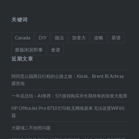
关键词
Canada
DIY
做法
加拿大
攻略
菜谱
蔷薇闲居即事
食谱
近期文章
阿冈昆公园两日行程的公路之旅：Kiosk、Brent 和 Achray
露营地
一年后总结 – AI推荐：5只值得购买并长期持有的加拿大股票
HP OfficeJet Pro 8710 打印机无网络菜单 无法设置WiFi问
题
大疆域二不拍照问题