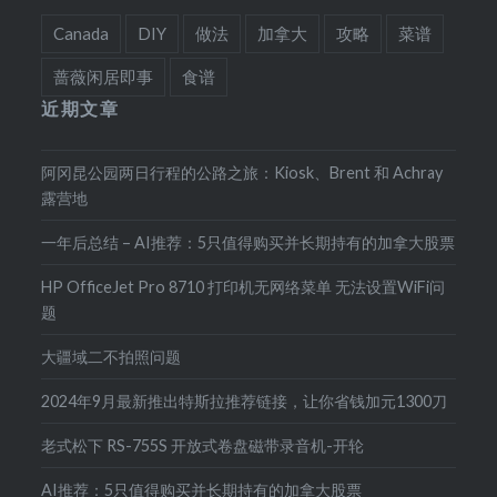
Canada
DIY
做法
加拿大
攻略
菜谱
蔷薇闲居即事
食谱
近期文章
阿冈昆公园两日行程的公路之旅：Kiosk、Brent 和 Achray
露营地
一年后总结 – AI推荐：5只值得购买并长期持有的加拿大股票
HP OfficeJet Pro 8710 打印机无网络菜单 无法设置WiFi问
题
大疆域二不拍照问题
2024年9月最新推出特斯拉推荐链接，让你省钱加元1300刀
老式松下 RS-755S 开放式卷盘磁带录音机-开轮
AI推荐：5只值得购买并长期持有的加拿大股票