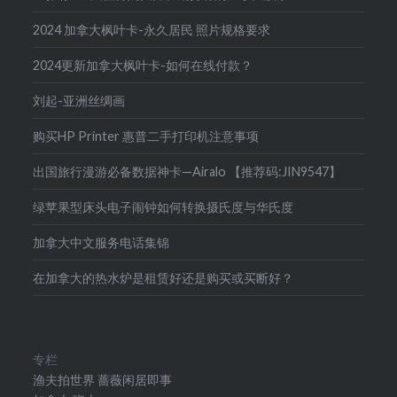
2024 加拿大枫叶卡-永久居民 照片规格要求
2024更新加拿大枫叶卡-如何在线付款？
刘起-亚洲丝绸画
购买HP Printer 惠普二手打印机注意事项
出国旅行漫游必备数据神卡—Airalo 【推荐码:JIN9547】
绿苹果型床头电子闹钟如何转换摄氏度与华氏度
加拿大中文服务电话集锦
在加拿大的热水炉是租赁好还是购买或买断好？
专栏
渔夫拍世界
蔷薇闲居即事