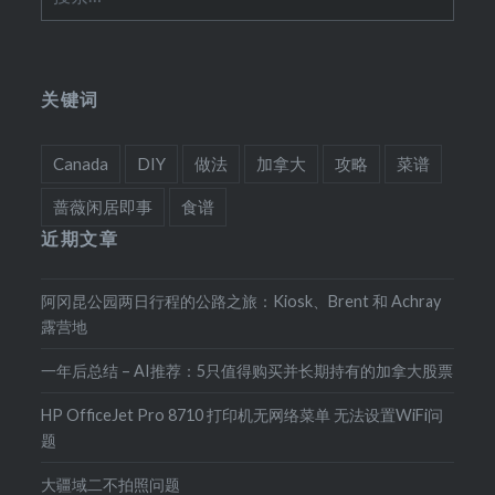
索：
关键词
Canada
DIY
做法
加拿大
攻略
菜谱
蔷薇闲居即事
食谱
近期文章
阿冈昆公园两日行程的公路之旅：Kiosk、Brent 和 Achray
露营地
一年后总结 – AI推荐：5只值得购买并长期持有的加拿大股票
HP OfficeJet Pro 8710 打印机无网络菜单 无法设置WiFi问
题
大疆域二不拍照问题