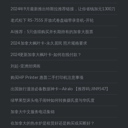
2024年9月最新推出特斯拉推荐链接，让你省钱加元1300刀
老式松下 RS-755S 开放式卷盘磁带录音机-开轮
AI推荐：5只值得购买并长期持有的加拿大股票
2024 加拿大枫叶卡-永久居民 照片规格要求
2024更新加拿大枫叶卡-如何在线付款？
刘起-亚洲丝绸画
购买HP Printer 惠普二手打印机注意事项
出国旅行漫游必备数据神卡—Airalo 【推荐码:JIN9547】
绿苹果型床头电子闹钟如何转换摄氏度与华氏度
加拿大中文服务电话集锦
在加拿大的热水炉是租赁好还是购买或买断好？