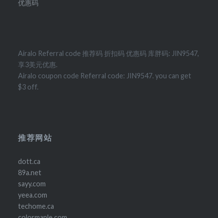
优惠码
Airalo Referral code 推荐码 折扣码 优惠码 库胖码: JIN9547,
享3美元优惠.
Airalo coupon code Referral code: JIN9547. you can get
$3 off.
推荐网站
dott.ca
89a.net
sayy.com
yeea.com
techome.ca
colormaple.com