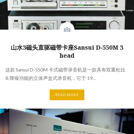
山水3磁头直驱磁带卡座Sansui D-550M 3
head
这款 Sansui D-550M 卡式磁带录音机是一款具有双重杜比
B 降噪功能的立体声盒式录音机，它于 19…
READ MORE