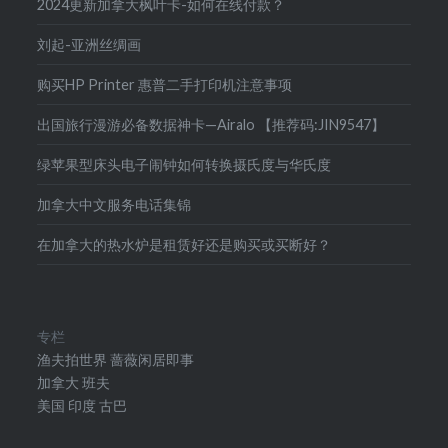
2024更新加拿大枫叶卡-如何在线付款？
刘起-亚洲丝绸画
购买HP Printer 惠普二手打印机注意事项
出国旅行漫游必备数据神卡—Airalo 【推荐码:JIN9547】
绿苹果型床头电子闹钟如何转换摄氏度与华氏度
加拿大中文服务电话集锦
在加拿大的热水炉是租赁好还是购买或买断好？
专栏
渔夫拍世界
蔷薇闲居即事
加拿大
班夫
美国
印度
古巴