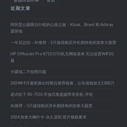
蔷薇闲居即事
食谱
近期文章
阿冈昆公园两日行程的公路之旅：Kiosk、Brent 和 Achray
露营地
一年后总结 – AI推荐：5只值得购买并长期持有的加拿大股票
HP OfficeJet Pro 8710 打印机无网络菜单 无法设置WiFi问
题
大疆域二不拍照问题
2024年9月最新推出特斯拉推荐链接，让你省钱加元1300刀
老式松下 RS-755S 开放式卷盘磁带录音机-开轮
AI推荐：5只值得购买并长期持有的加拿大股票
2024 加拿大枫叶卡-永久居民 照片规格要求