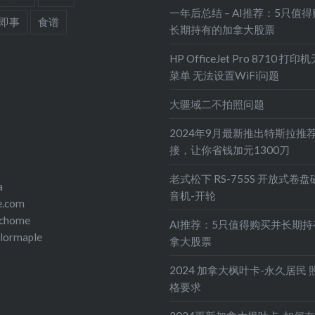
一年后总结 – AI推荐：5只值
即事
食谱
长期持有的加拿大股票
HP OfficeJet Pro 8710 打
菜单 无法设置WiFi问题
大疆域二不拍照问题
2024年9月最新推出特斯拉推
接，让你省钱加元1300刀
老式松下 RS-755S 开放式卷
a
音机-开轮
e.com
echome
AI推荐：5只值得购买并长期
olormaple
拿大股票
2024 加拿大枫叶卡-永久居民 
格要求