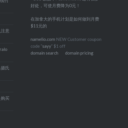
在线付
好处，可使月费降为0元！
在加拿大的手机计划是如何做到月费
$11元的
印机注意
namelio.com
NEW Customer coupon
code “
sayy
” $1 off
alo
domain search
domain pricing
换摄氏
是购买