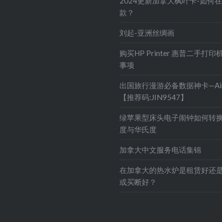
2024更新加拿大枫叶卡-如何
款？
刘起-亚洲丝绸画
购买HP Printer 惠普二手打
事项
出国旅行漫游必备数据神卡—Air
【推荐码:JIN9547】
绿苹果型床头电子闹钟如何转
度与华氏度
加拿大中文服务电话集锦
在加拿大的热水炉是租赁好还
或买断好？