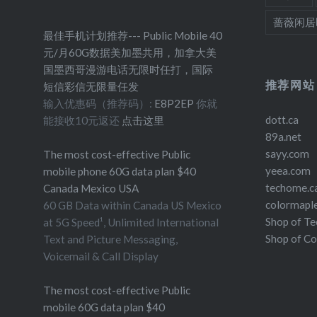
蔷薇闲居
最佳手机计划推荐--- Public Mobile 40
元/月60G数据美加墨共用，加拿大美
国墨西哥漫游电话无限时任打，国际
推荐网站
短信彩信无限量任发
输入优惠码（推荐码）:
E8P2EP
你就
dott.ca
能接收10元返还
点击这里
89a.net
sayy.com
The most cost-effective Public
yeea.com
mobile phone 60G data plan $40
techome.c
Canada Mexico USA
colormapl
60 GB Data within Canada US Mexico
Shop of T
at 5G Speed¹, Unlimited International
Shop of C
Text and Picture Messaging,
Voicemail & Call Display
The most cost-effective Public
mobile 60G data plan $40