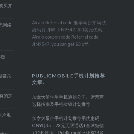
得购买并
Airalo Referral code 推荐码 折扣码 优
印机无网络
惠码 库胖码: JIN9547, 享3美元优惠.
Airalo coupon code Referral code:
JIN9547. you can get $3 off.
荐链
PUBLICMOBILE手机计划推荐
盘磁带录
文章:
持有的加
加拿大留学生手机通信公司、运营商
选择指南及手机省钱计划推荐
照片规
加拿大最佳手机计划推荐用优惠码
ON9Q35，23元无限通话+全球短信
+1GB 数据，Public mobile 还有很多