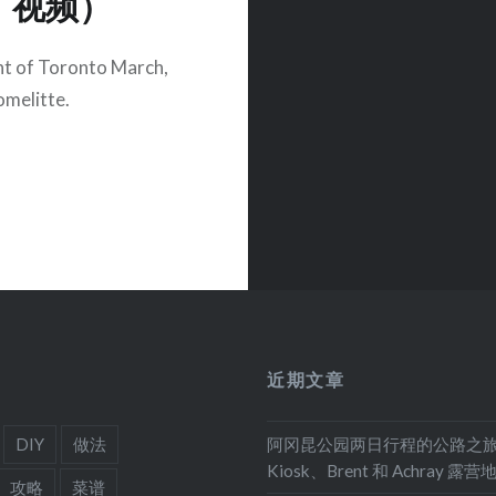
视频）
t of Toronto March,
omelitte.
近期文章
DIY
做法
阿冈昆公园两日行程的公路之
Kiosk、Brent 和 Achray 露营
攻略
菜谱