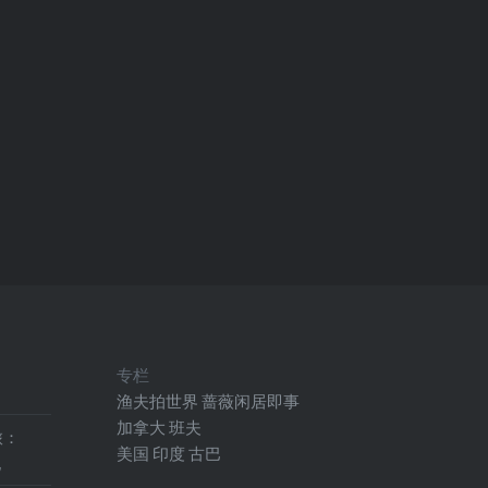
专栏
渔夫拍世界
蔷薇闲居即事
加拿大
班夫
旅：
美国
印度
古巴
地