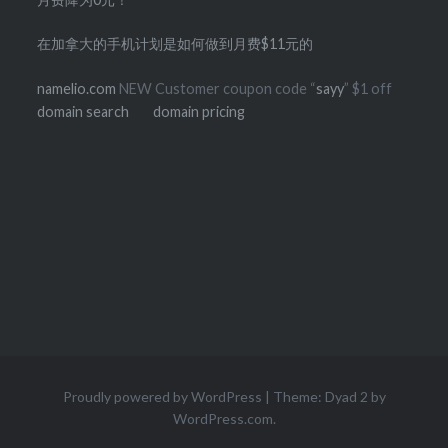
在加拿大的手机计划是如何做到月费$11元的
namelio.com
NEW Customer coupon code “
sayy
” $1 off
domain search
domain pricing
Proudly powered by WordPress
|
Theme: Dyad 2 by
WordPress.com
.