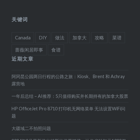
关键词
Canada
DIY
做法
加拿大
攻略
菜谱
蔷薇闲居即事
食谱
近期文章
阿冈昆公园两日行程的公路之旅：Kiosk、Brent 和 Achray
露营地
一年后总结 – AI推荐：5只值得购买并长期持有的加拿大股票
HP OfficeJet Pro 8710 打印机无网络菜单 无法设置WiFi问
题
大疆域二不拍照问题