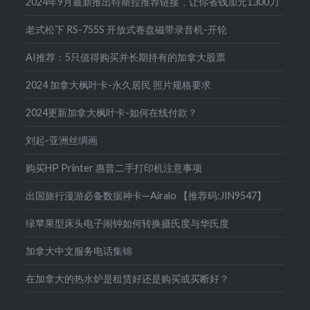
2024年9月最新推出特斯拉推荐链接，让你省钱加元1300刀
老式松下 RS-755S 开放式卷盘磁带录音机-开轮
AI推荐：5只值得购买并长期持有的加拿大股票
2024 加拿大枫叶卡-永久居民 照片规格要求
2024更新加拿大枫叶卡-如何在线付款？
刘起-亚洲丝绸画
购买HP Printer 惠普二手打印机注意事项
出国旅行漫游必备数据神卡—Airalo 【推荐码:JIN9547】
绿苹果型床头电子闹钟如何转换摄氏度与华氏度
加拿大中文服务电话集锦
在加拿大的热水炉是租赁好还是购买或买断好？