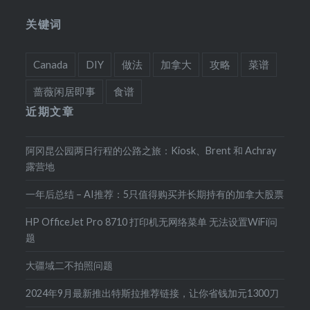
关键词
Canada
DIY
做法
加拿大
攻略
菜谱
蔷薇闲居即事
食谱
近期文章
阿冈昆公园两日行程的公路之旅：Kiosk、Brent 和 Achray
露营地
一年后总结 – AI推荐：5只值得购买并长期持有的加拿大股票
HP OfficeJet Pro 8710 打印机无网络菜单 无法设置WiFi问
题
大疆域二不拍照问题
2024年9月最新推出特斯拉推荐链接，让你省钱加元1300刀