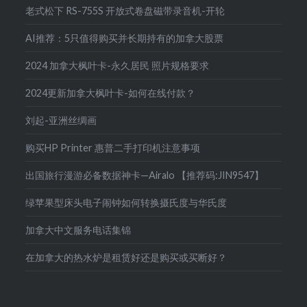
老式松下 RS-755S 开放式卷盘磁带录音机-开轮
AI推荐：5只值得购买并长期持有的加拿大股票
2024 加拿大枫叶卡-永久居民 照片规格要求
2024更新加拿大枫叶卡-如何在线付款？
刘起-亚洲丝绸画
购买HP Printer 惠普二手打印机注意事项
出国旅行漫游必备数据神卡—Airalo 【推荐码:JIN9547】
绿苹果型床头电子闹钟如何转换摄氏度与华氏度
加拿大中文服务电话集锦
在加拿大的热水炉是租赁好还是购买或买断好？