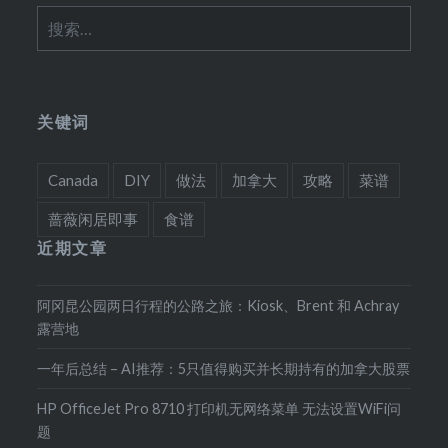
搜
索：
关键词
Canada
DIY
做法
加拿大
攻略
菜谱
蔷薇闲居即事
食谱
近期文章
阿冈昆公园两日行程的公路之旅：Kiosk、Brent 和 Achray
露营地
一年后总结 – AI推荐：5只值得购买并长期持有的加拿大股票
HP OfficeJet Pro 8710 打印机无网络菜单 无法设置WiFi问
题