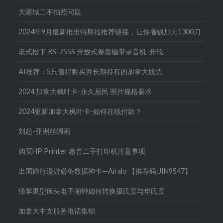
大疆域二不拍照问题
2024年9月最新推出特斯拉推荐链接，让你省钱加元1300刀
老式松下 RS-755S 开放式卷盘磁带录音机-开轮
AI推荐：5只值得购买并长期持有的加拿大股票
2024 加拿大枫叶卡-永久居民 照片规格要求
2024更新加拿大枫叶卡-如何在线付款？
刘起-亚洲丝绸画
购买HP Printer 惠普二手打印机注意事项
出国旅行漫游必备数据神卡—Airalo 【推荐码:JIN9547】
绿苹果型床头电子闹钟如何转换摄氏度与华氏度
加拿大中文服务电话集锦