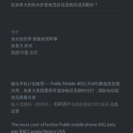
在加拿大的热水炉是租赁好还是购买或买断好？
专栏
渔夫拍世界
蔷薇闲居即事
加拿大
班夫
美国
印度
古巴
最佳手机计划推荐--- Public Mobile 40元/月60G数据美加墨
共用，加拿大美国墨西哥漫游电话无限时任打，国际短信彩
信无限量任发
输入优惠码（推荐码）:
E8P2EP
你就能接收10元返还
点击
这里
The most cost-effective Public mobile phone 60G data
plan $40 Canada Mexico USA