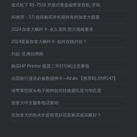
老式松下 RS-755S 开放式卷盘磁带录音机-开轮
AI推荐：5只值得购买并长期持有的加拿大股票
2024 加拿大枫叶卡-永久居民 照片规格要求
2024更新加拿大枫叶卡-如何在线付款？
刘起-亚洲丝绸画
购买HP Printer 惠普二手打印机注意事项
出国旅行漫游必备数据神卡—Airalo 【推荐码:JIN9547】
绿苹果型床头电子闹钟如何转换摄氏度与华氏度
加拿大中文服务电话集锦
在加拿大的热水炉是租赁好还是购买或买断好？