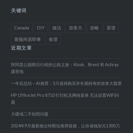
关键词
Canada
DIY
做法
加拿大
攻略
菜谱
蔷薇闲居即事
食谱
近期文章
阿冈昆公园两日行程的公路之旅：Kiosk、Brent 和 Achray
露营地
一年后总结 – AI推荐：5只值得购买并长期持有的加拿大股票
HP OfficeJet Pro 8710 打印机无网络菜单 无法设置WiFi问
题
大疆域二不拍照问题
2024年9月最新推出特斯拉推荐链接，让你省钱加元1300刀