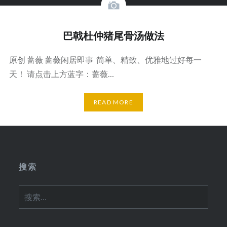
巴戟杜仲猪尾骨汤做法
原创 蔷薇 蔷薇闲居即事 简单、精致、优雅地过好每一
天！ 请点击上方蓝字：蔷薇…
READ MORE
搜索
搜
索：