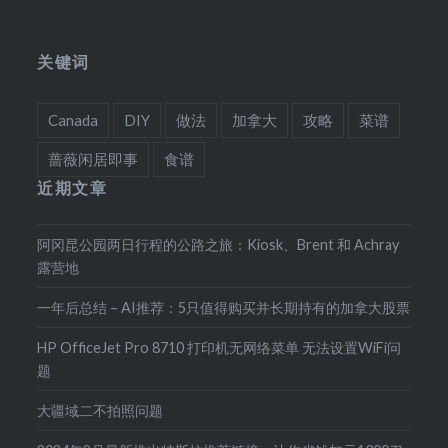
关键词
Canada
DIY
做法
加拿大
攻略
菜谱
蔷薇闲居即事
食谱
近期文章
阿冈昆公园两日行程的公路之旅：Kiosk、Brent 和 Achray
露营地
一年后总结 – AI推荐：5只值得购买并长期持有的加拿大股票
HP OfficeJet Pro 8710 打印机无网络菜单 无法设置WiFi问
题
大疆域二不拍照问题