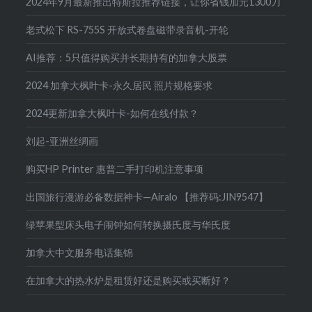
2024年9月最新推出特斯拉推荐链接，让你省钱加元1300刀
老式松下 RS-755S 开放式卷盘磁带录音机-开轮
AI推荐：5只值得购买并长期持有的加拿大股票
2024 加拿大枫叶卡-永久居民 照片规格要求
2024更新加拿大枫叶卡-如何在线付款？
刘起-亚洲丝绸画
购买HP Printer 惠普二手打印机注意事项
出国旅行漫游必备数据神卡—Airalo 【推荐码:JIN9547】
绿苹果型床头电子闹钟如何转换摄氏度与华氏度
加拿大中文服务电话集锦
在加拿大的热水炉是租赁好还是购买或买断好？