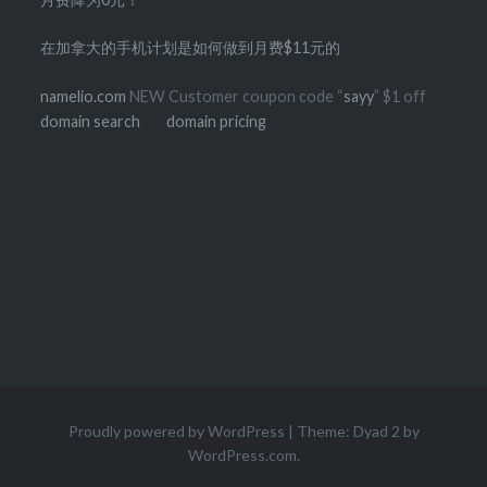
在加拿大的手机计划是如何做到月费$11元的
namelio.com
NEW Customer coupon code “
sayy
” $1 off
domain search
domain pricing
Proudly powered by WordPress
|
Theme: Dyad 2 by
WordPress.com
.