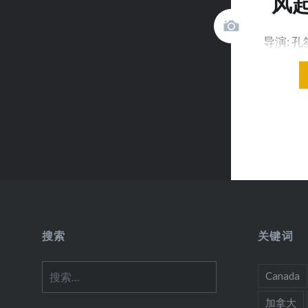
风起
导演: 孔
演: 黄晓
搜索
关键词
搜
Canada
索：
加拿大