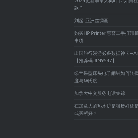
2024更新加拿大枫叶卡-如何
款？
刘起-亚洲丝绸画
购买HP Printer 惠普二手打
事项
出国旅行漫游必备数据神卡—Air
【推荐码:JIN9547】
绿苹果型床头电子闹钟如何转
度与华氏度
加拿大中文服务电话集锦
在加拿大的热水炉是租赁好还
或买断好？