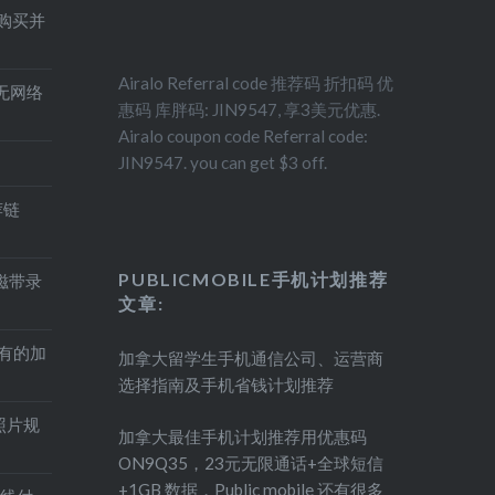
得购买并
Airalo Referral code 推荐码 折扣码 优
印机无网络
惠码 库胖码: JIN9547, 享3美元优惠.
Airalo coupon code Referral code:
JIN9547. you can get $3 off.
荐链
PUBLICMOBILE手机计划推荐
盘磁带录
文章:
持有的加
加拿大留学生手机通信公司、运营商
选择指南及手机省钱计划推荐
照片规
加拿大最佳手机计划推荐用优惠码
ON9Q35，23元无限通话+全球短信
+1GB 数据，Public mobile 还有很多