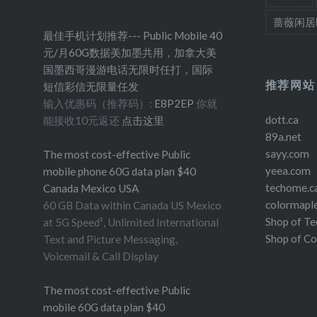
蔷薇闲居
最佳手机计划推荐--- Public Mobile 40
元/月60G数据美加墨共用，加拿大美
国墨西哥漫游电话无限时任打，国际
推荐网站
短信彩信无限量任发
输入优惠码（推荐码）:
E8P2EP
你就
dott.ca
能接收10元返还
点击这里
89a.net
sayy.com
The most cost-effective Public
yeea.com
mobile phone 60G data plan $40
techome.c
Canada Mexico USA
colormapl
60 GB Data within Canada US Mexico
Shop of T
at 5G Speed¹, Unlimited International
Shop of C
Text and Picture Messaging,
Voicemail & Call Display
The most cost-effective Public
mobile 60G data plan $40