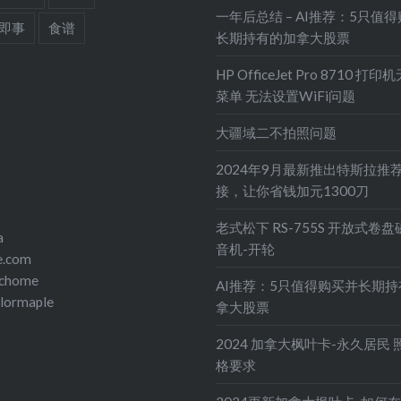
一年后总结 – AI推荐：5只值
即事
食谱
长期持有的加拿大股票
HP OfficeJet Pro 8710 打
菜单 无法设置WiFi问题
大疆域二不拍照问题
2024年9月最新推出特斯拉推
接，让你省钱加元1300刀
老式松下 RS-755S 开放式卷
a
音机-开轮
e.com
echome
AI推荐：5只值得购买并长期
olormaple
拿大股票
2024 加拿大枫叶卡-永久居民 
格要求