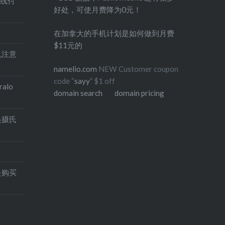
在线付
好处，可使月费降为0元！
在加拿大的手机计划是如何做到月费
$11元的
印机注意
namelio.com
NEW Customer coupon
code “
sayy
” $1 off
alo
domain search
domain pricing
换摄氏
是购买