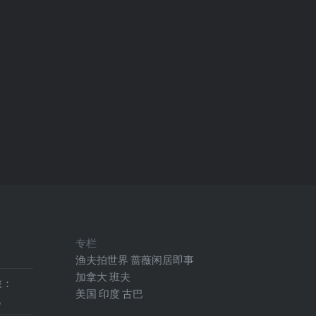
专栏
渔夫拍世界
蔷薇闲居即事
加拿大
班夫
旅：
美国
印度
古巴
地