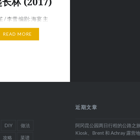
长林 (2017)
笙 / 李雪 编剧: 海宴 主
明&nbs…
READ MORE
近期文章
DIY
做法
阿冈昆公园两日行程的公路之
Kiosk、Brent 和 Achray 露营
攻略
菜谱