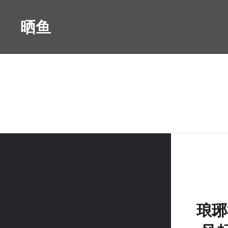
Skip
to
晒鱼
content
琅琊