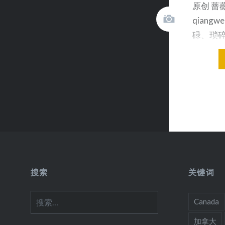
原创 蔷
qiangw
碌、琐
的日常，
搜索
关键词
搜
Canada
索：
加拿大