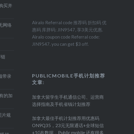
得购买并
Airalo Referral code 推荐码 折扣码 优
印机无网络
惠码 库胖码: JIN9547, 享3美元优惠.
Airalo coupon code Referral code:
JIN9547. you can get $3 off.
荐链
PUBLICMOBILE手机计划推荐
盘磁带录
文章:
持有的加
加拿大留学生手机通信公司、运营商
选择指南及手机省钱计划推荐
照片规
加拿大最佳手机计划推荐用优惠码
ON9Q35，23元无限通话+全球短信
+1GB 数据，Public mobile 还有很多