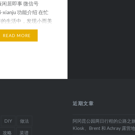
薇闲居即事 微信号
ei-xianju 功能介绍 在忙
碎的生活中，发现小而美
…
READ MORE
近期文章
DIY
做法
阿冈昆公园两日行程的公路之
Kiosk、Brent 和 Achray 露营
攻略
菜谱