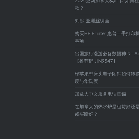
2024更新加拿大枫叶卡-如何
款？
刘起-亚洲丝绸画
购买HP Printer 惠普二手打
事项
出国旅行漫游必备数据神卡—Air
【推荐码:JIN9547】
绿苹果型床头电子闹钟如何转
度与华氏度
加拿大中文服务电话集锦
在加拿大的热水炉是租赁好还
或买断好？