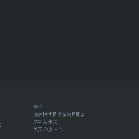
专栏
渔夫拍世界
蔷薇闲居即事
加拿大
班夫
旅：
美国
印度
古巴
地