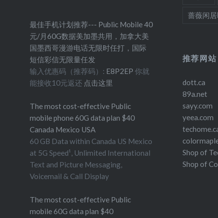
蔷薇闲居
最佳手机计划推荐--- Public Mobile 40
元/月60G数据美加墨共用，加拿大美
国墨西哥漫游电话无限时任打，国际
推荐网站
短信彩信无限量任发
输入优惠码（推荐码）:
E8P2EP
你就
dott.ca
能接收10元返还
点击这里
89a.net
sayy.com
The most cost-effective Public
yeea.com
mobile phone 60G data plan $40
techome.c
Canada Mexico USA
colormapl
60 GB Data within Canada US Mexico
Shop of T
at 5G Speed¹, Unlimited International
Shop of C
Text and Picture Messaging,
Voicemail & Call Display
The most cost-effective Public
mobile 60G data plan $40