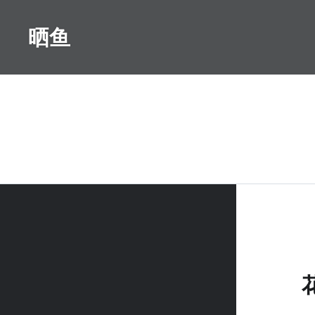
Skip
to
晒鱼
content