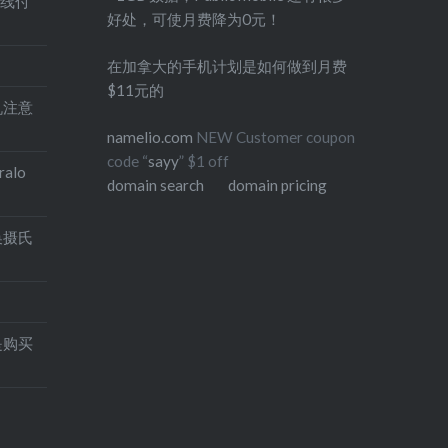
在线付
好处，可使月费降为0元！
在加拿大的手机计划是如何做到月费
$11元的
印机注意
namelio.com
NEW Customer coupon
code “
sayy
” $1 off
alo
domain search
domain pricing
换摄氏
是购买