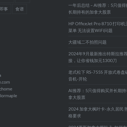
一年后总结 – AI推荐：5只值
即事
食谱
长期持有的加拿大股票
HP OfficeJet Pro 8710 打
菜单 无法设置WiFi问题
大疆域二不拍照问题
2024年9月最新推出特斯拉推
接，让你省钱加元1300刀
老式松下 RS-755S 开放式卷
a
音机-开轮
e.com
echome
AI推荐：5只值得购买并长期
olormaple
拿大股票
2024 加拿大枫叶卡-永久居民 
格要求