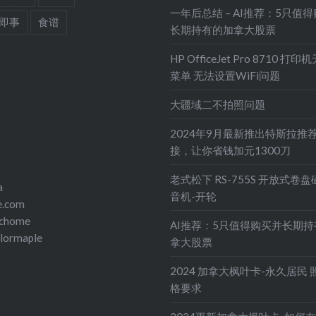
一年后总结 – AI推荐：5只值
即事
食谱
长期持有的加拿大股票
HP OfficeJet Pro 8710 打
菜单 无法设置WiFi问题
大疆域二不拍照问题
2024年9月最新推出特斯拉推
接，让你省钱加元1300刀
老式松下 RS-755S 开放式卷
a
音机-开轮
e.com
echome
AI推荐：5只值得购买并长期
olormaple
拿大股票
2024 加拿大枫叶卡-永久居民 
格要求