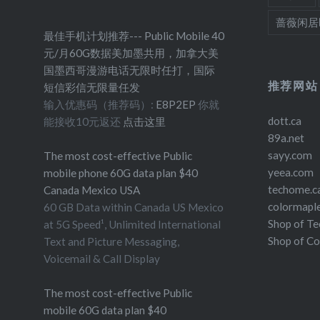
蔷薇闲居
最佳手机计划推荐--- Public Mobile 40
元/月60G数据美加墨共用，加拿大美
国墨西哥漫游电话无限时任打，国际
推荐网站
短信彩信无限量任发
输入优惠码（推荐码）:
E8P2EP
你就
dott.ca
能接收10元返还
点击这里
89a.net
sayy.com
The most cost-effective Public
yeea.com
mobile phone 60G data plan $40
techome.c
Canada Mexico USA
colormapl
60 GB Data within Canada US Mexico
Shop of T
at 5G Speed¹, Unlimited International
Shop of C
Text and Picture Messaging,
Voicemail & Call Display
The most cost-effective Public
mobile 60G data plan $40