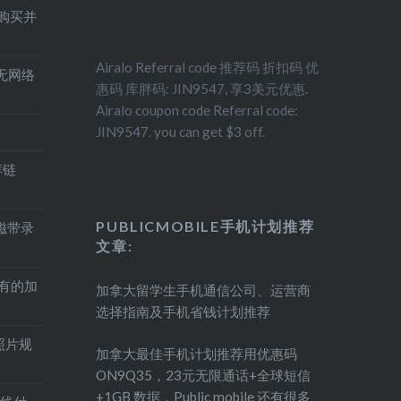
得购买并
Airalo Referral code 推荐码 折扣码 优
印机无网络
惠码 库胖码: JIN9547, 享3美元优惠.
Airalo coupon code Referral code:
JIN9547. you can get $3 off.
荐链
PUBLICMOBILE手机计划推荐
盘磁带录
文章:
持有的加
加拿大留学生手机通信公司、运营商
选择指南及手机省钱计划推荐
照片规
加拿大最佳手机计划推荐用优惠码
ON9Q35，23元无限通话+全球短信
+1GB 数据，Public mobile 还有很多