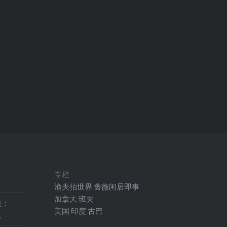
专栏
渔夫拍世界
蔷薇闲居即事
加拿大
班夫
旅：
美国
印度
古巴
地