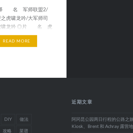
译 名 军师联盟2/
之虎啸龙吟/大军师司
虎啸龙吟 ◎片 名 虎
◎…
READ MORE
近期文章
DIY
做法
阿冈昆公园两日行程的公路之
Kiosk、Brent 和 Achray 露营
攻略
菜谱