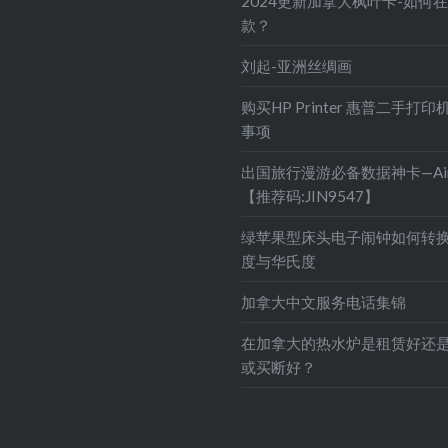
2024更新加拿大枫叶卡-如何
款？
刘起-亚洲丝绸画
购买HP Printer 惠普二手打
事项
出国旅行漫游必备数据神卡—Air
【推荐码:JIN9547】
绿苹果型床头电子闹钟如何转
度与华氏度
加拿大中文服务电话集锦
在加拿大的热水炉是租赁好还
或买断好？