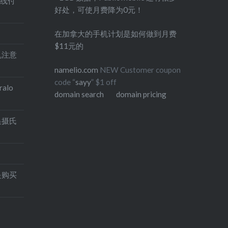
在线付
好处，可使月费降为0元！
在加拿大的手机计划是如何做到月费
$11元的
印机注意
namelio.com
NEW Customer coupon
code “
sayy
” $1 off
alo
domain search
domain pricing
换摄氏
是购买