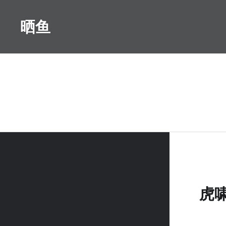
Skip
to
晒鱼
content
虎