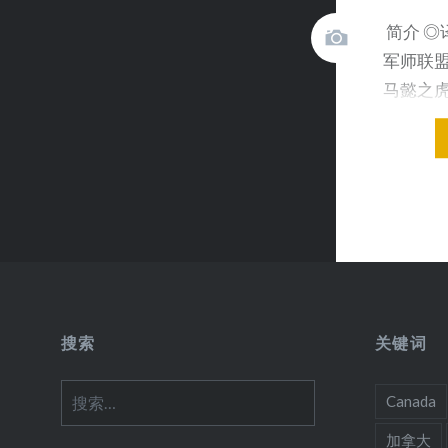
简介 ◎
军师联盟
马懿之
啸龙吟 
搜索
关键词
搜
Canada
索：
加拿大