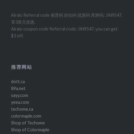
Airalo Referral code 推荐码 折扣码 优惠码 库胖码: JIN9547,
享3美元优惠.
Airalo coupon code Referral code: JIN9547. you can get
$3 off.
推荐网站
dott.ca
89a.net
sayy.com
yeea.com
techome.ca
colormaple.com
Shop of Techome
Shop of Colormaple