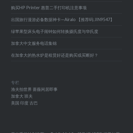
购买HP Printer 惠普二手打印机注意事项
出国旅行漫游必备数据神卡—Airalo 【推荐码:JIN9547】
绿苹果型床头电子闹钟如何转换摄氏度与华氏度
加拿大中文服务电话集锦
在加拿大的热水炉是租赁好还是购买或买断好？
专栏
渔夫拍世界
蔷薇闲居即事
加拿大
班夫
美国
印度
古巴