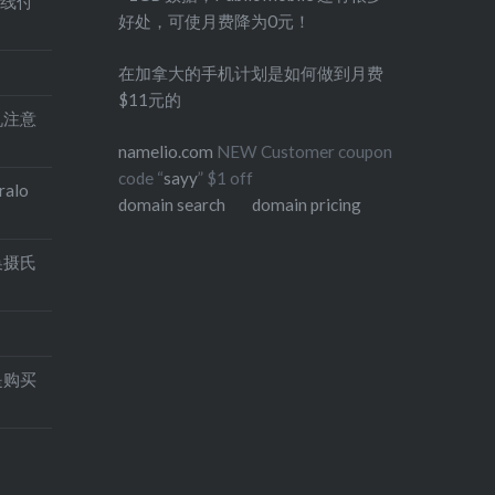
在线付
好处，可使月费降为0元！
在加拿大的手机计划是如何做到月费
$11元的
印机注意
namelio.com
NEW Customer coupon
code “
sayy
” $1 off
alo
domain search
domain pricing
换摄氏
是购买