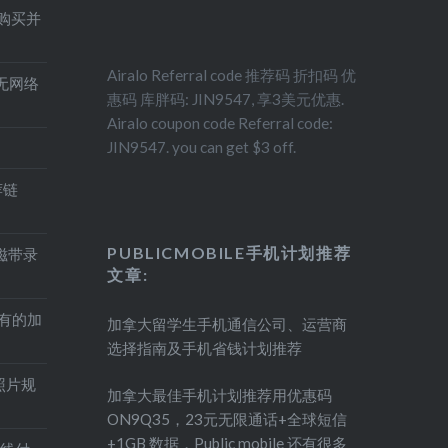
得购买并
Airalo Referral code 推荐码 折扣码 优
印机无网络
惠码 库胖码: JIN9547, 享3美元优惠.
Airalo coupon code Referral code:
JIN9547. you can get $3 off.
荐链
PUBLICMOBILE手机计划推荐
盘磁带录
文章:
持有的加
加拿大留学生手机通信公司、运营商
选择指南及手机省钱计划推荐
照片规
加拿大最佳手机计划推荐用优惠码
ON9Q35，23元无限通话+全球短信
+1GB 数据，Public mobile 还有很多