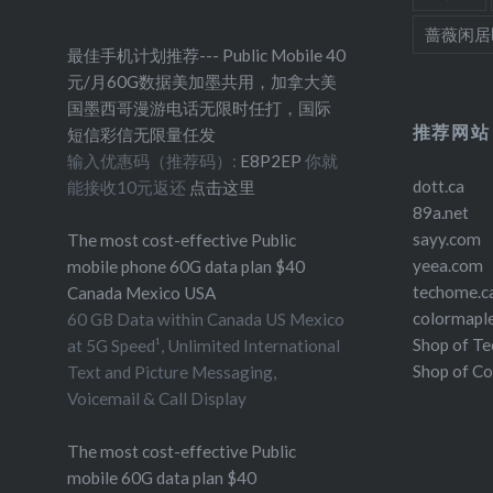
蔷薇闲居
最佳手机计划推荐--- Public Mobile 40
元/月60G数据美加墨共用，加拿大美
国墨西哥漫游电话无限时任打，国际
推荐网站
短信彩信无限量任发
输入优惠码（推荐码）:
E8P2EP
你就
dott.ca
能接收10元返还
点击这里
89a.net
sayy.com
The most cost-effective Public
yeea.com
mobile phone 60G data plan $40
techome.c
Canada Mexico USA
colormapl
60 GB Data within Canada US Mexico
Shop of T
at 5G Speed¹, Unlimited International
Shop of C
Text and Picture Messaging,
Voicemail & Call Display
The most cost-effective Public
mobile 60G data plan $40