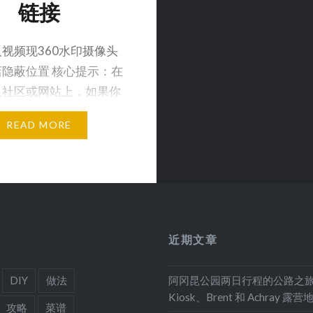
链接
视频现360水印摄像头
隐蔽位置 核心提示：在
人社区或网站上，如果你
数，在所有酒店类…
READ MORE
近期文章
DIY
做法
阿冈昆公园两日行程的公路之
Kiosk、Brent 和 Achray 露营
攻略
菜谱