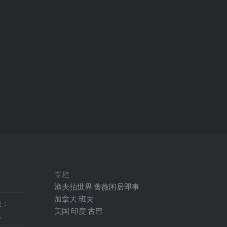
专栏
渔夫拍世界
蔷薇闲居即事
加拿大
班夫
旅：
美国
印度
古巴
地