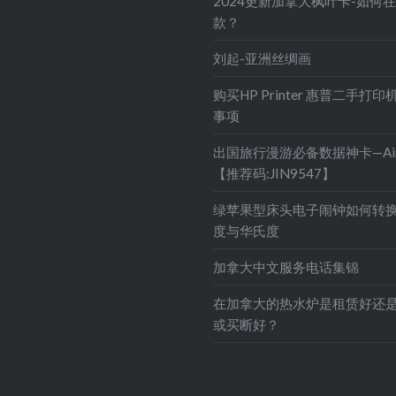
2024更新加拿大枫叶卡-如何
款？
刘起-亚洲丝绸画
购买HP Printer 惠普二手打
事项
出国旅行漫游必备数据神卡—Air
【推荐码:JIN9547】
绿苹果型床头电子闹钟如何转
度与华氏度
加拿大中文服务电话集锦
在加拿大的热水炉是租赁好还
或买断好？