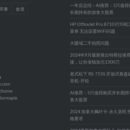
一年后总结 – AI推荐：5只值
即事
食谱
长期持有的加拿大股票
HP OfficeJet Pro 8710 打
菜单 无法设置WiFi问题
大疆域二不拍照问题
2024年9月最新推出特斯拉推
接，让你省钱加元1300刀
老式松下 RS-755S 开放式卷
a
音机-开轮
e.com
echome
AI推荐：5只值得购买并长期
olormaple
拿大股票
2024 加拿大枫叶卡-永久居民 
格要求