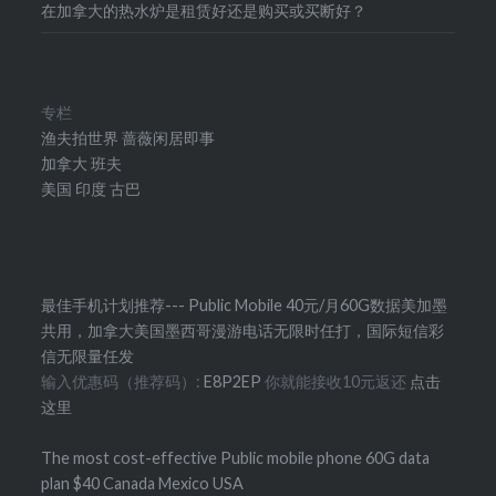
在加拿大的热水炉是租赁好还是购买或买断好？
专栏
渔夫拍世界
蔷薇闲居即事
加拿大
班夫
美国
印度
古巴
最佳手机计划推荐--- Public Mobile 40元/月60G数据美加墨
共用，加拿大美国墨西哥漫游电话无限时任打，国际短信彩
信无限量任发
输入优惠码（推荐码）:
E8P2EP
你就能接收10元返还
点击
这里
The most cost-effective Public mobile phone 60G data
plan $40 Canada Mexico USA