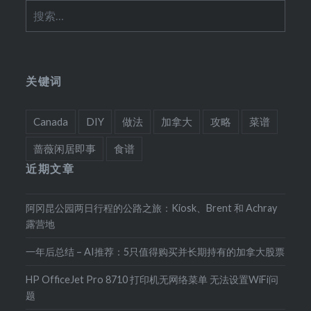
搜
索：
关键词
Canada
DIY
做法
加拿大
攻略
菜谱
蔷薇闲居即事
食谱
近期文章
阿冈昆公园两日行程的公路之旅：Kiosk、Brent 和 Achray
露营地
一年后总结 – AI推荐：5只值得购买并长期持有的加拿大股票
HP OfficeJet Pro 8710 打印机无网络菜单 无法设置WiFi问
题