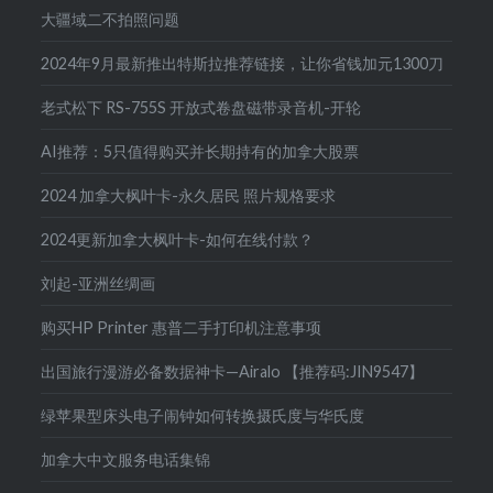
大疆域二不拍照问题
2024年9月最新推出特斯拉推荐链接，让你省钱加元1300刀
老式松下 RS-755S 开放式卷盘磁带录音机-开轮
AI推荐：5只值得购买并长期持有的加拿大股票
2024 加拿大枫叶卡-永久居民 照片规格要求
2024更新加拿大枫叶卡-如何在线付款？
刘起-亚洲丝绸画
购买HP Printer 惠普二手打印机注意事项
出国旅行漫游必备数据神卡—Airalo 【推荐码:JIN9547】
绿苹果型床头电子闹钟如何转换摄氏度与华氏度
加拿大中文服务电话集锦