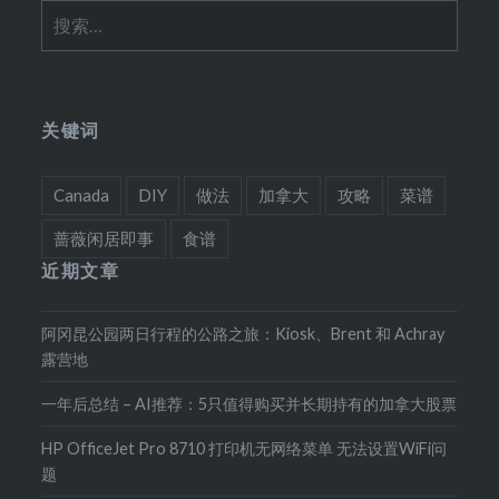
搜
索：
关键词
Canada
DIY
做法
加拿大
攻略
菜谱
蔷薇闲居即事
食谱
近期文章
阿冈昆公园两日行程的公路之旅：Kiosk、Brent 和 Achray
露营地
一年后总结 – AI推荐：5只值得购买并长期持有的加拿大股票
HP OfficeJet Pro 8710 打印机无网络菜单 无法设置WiFi问
题