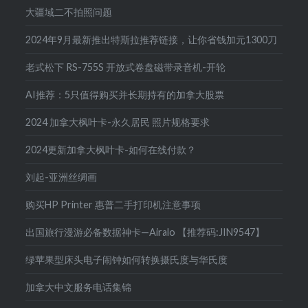
大疆域二不拍照问题
2024年9月最新推出特斯拉推荐链接，让你省钱加元1300刀
老式松下 RS-755S 开放式卷盘磁带录音机-开轮
AI推荐：5只值得购买并长期持有的加拿大股票
2024 加拿大枫叶卡-永久居民 照片规格要求
2024更新加拿大枫叶卡-如何在线付款？
刘起-亚洲丝绸画
购买HP Printer 惠普二手打印机注意事项
出国旅行漫游必备数据神卡—Airalo 【推荐码:JIN9547】
绿苹果型床头电子闹钟如何转换摄氏度与华氏度
加拿大中文服务电话集锦