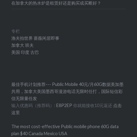
在加拿大的热水炉是租赁好还是购买或买断好？
专栏
渔夫拍世界
蔷薇闲居即事
加拿大
班夫
美国
印度
古巴
最佳手机计划推荐--- Public Mobile 40元/月60G数据美加墨
共用，加拿大美国墨西哥漫游电话无限时任打，国际短信彩
信无限量任发
输入优惠码（推荐码）:
E8P2EP
你就能接收10元返还
点击
这里
The most cost-effective Public mobile phone 60G data
plan $40 Canada Mexico USA