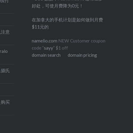
在线付
好处，可使月费降为0元！
在加拿大的手机计划是如何做到月费
$11元的
印机注意
namelio.com
NEW Customer coupon
code “
sayy
” $1 off
alo
domain search
domain pricing
换摄氏
是购买