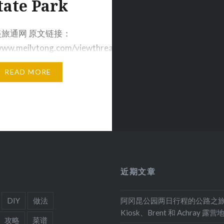
tate Park
旅通网 原文链接：
/www.meilvtong.com/viewthread.php?
READ MORE
近期文章
DIY
做法
阿冈昆公园两日行程的公路之
Kiosk、Brent 和 Achray 露营
攻略
菜谱