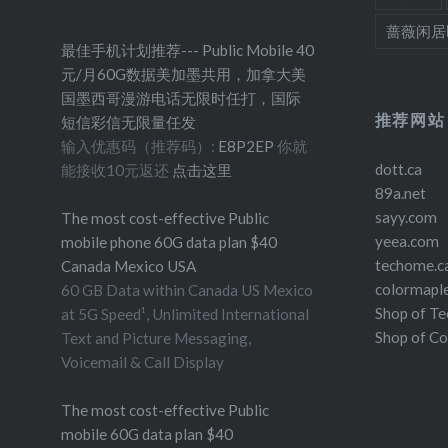
蔷薇闲居
最佳手机计划推荐--- Public Mobile 40
元/月60G数据美加墨共用，加拿大美
国墨西哥漫游电话无限时任打，国际
推荐网站
短信彩信无限量任发
输入优惠码（推荐码）:
E8P2EP
你就
dott.ca
能接收10元返还
点击这里
89a.net
sayy.com
The most cost-effective Public
yeea.com
mobile phone 60G data plan $40
techome.c
Canada Mexico USA
colormapl
60 GB Data within Canada US Mexico
Shop of T
at 5G Speed¹, Unlimited International
Shop of C
Text and Picture Messaging,
Voicemail & Call Display
The most cost-effective Public
mobile 60G data plan $40