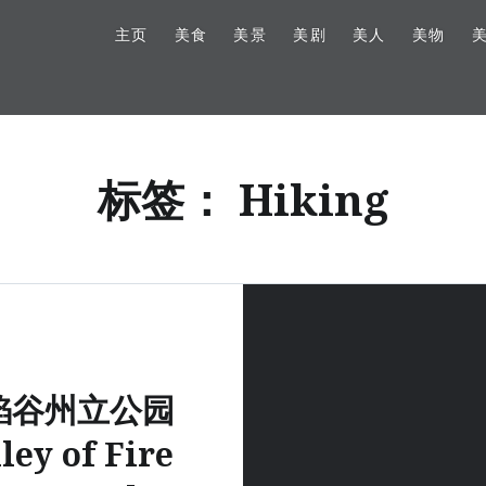
主页
美食
美景
美剧
美人
美物
标签：
Hiking
焰谷州立公园
ley of Fire