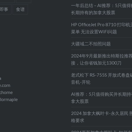
一年后总结 – AI推荐：5只值
即事
食谱
长期持有的加拿大股票
HP OfficeJet Pro 8710 打
菜单 无法设置WiFi问题
大疆域二不拍照问题
2024年9月最新推出特斯拉推
接，让你省钱加元1300刀
老式松下 RS-755S 开放式卷
a
音机-开轮
e.com
echome
AI推荐：5只值得购买并长期
olormaple
拿大股票
2024 加拿大枫叶卡-永久居民 
格要求