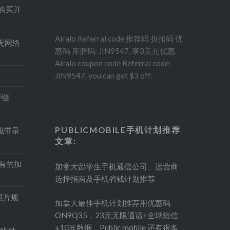
得购买并
Airalo Referral code 推荐码 折扣码 优
印机无网络
惠码 库胖码: JIN9547, 享3美元优惠.
Airalo coupon code Referral code:
JIN9547. you can get $3 off.
荐链
PUBLICMOBILE手机计划推荐
盘磁带录
文章:
持有的加
加拿大留学生手机通信公司、运营商
选择指南及手机省钱计划推荐
照片规
加拿大最佳手机计划推荐用优惠码
ON9Q35，23元无限通话+全球短信
+1GB 数据，Public mobile 还有很多