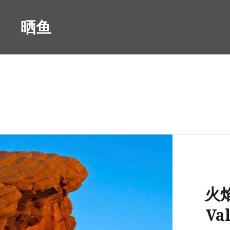
Skip
to
晒鱼
content
火
Val