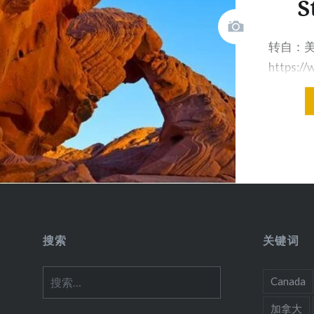
S
转自：美
https:/
t…
搜索
关键词
搜
Canada
索：
加拿大