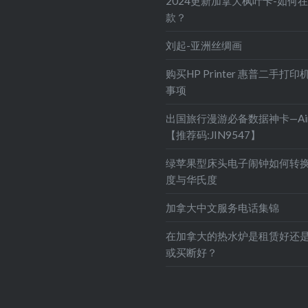
2024更新加拿大枫叶卡-如何
款？
刘起-亚洲丝绸画
购买HP Printer 惠普二手打
事项
出国旅行漫游必备数据神卡—Air
【推荐码:JIN9547】
绿苹果型床头电子闹钟如何转
度与华氏度
加拿大中文服务电话集锦
在加拿大的热水炉是租赁好还
或买断好？