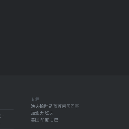
专栏
渔夫拍世界
蔷薇闲居即事
加拿大
班夫
旅：
美国
印度
古巴
地