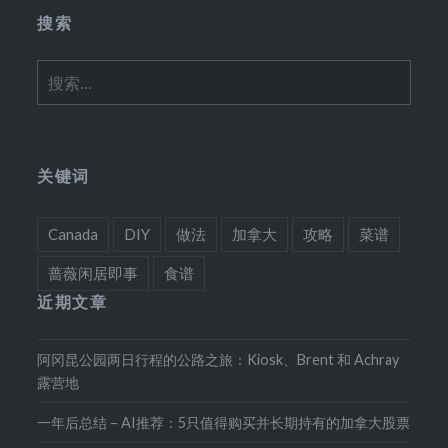
搜索
搜
索：
关键词
Canada
DIY
做法
加拿大
攻略
菜谱
蔷薇闲居即事
食谱
近期文章
阿冈昆公园两日行程的公路之旅：Kiosk、Brent 和 Achray
露营地
一年后总结 – AI推荐：5只值得购买并长期持有的加拿大股票