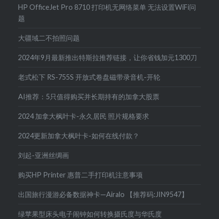
HP OfficeJet Pro 8710 打印机无网络菜单 无法设置WiFi问
题
大疆域二不拍照问题
2024年9月最新推出特斯拉推荐链接，让你省钱加元1300刀
老式松下 RS-755S 开放式卷盘磁带录音机-开轮
AI推荐：5只值得购买并长期持有的加拿大股票
2024 加拿大枫叶卡-永久居民 照片规格要求
2024更新加拿大枫叶卡-如何在线付款？
刘起-亚洲丝绸画
购买HP Printer 惠普二手打印机注意事项
出国旅行漫游必备数据神卡—Airalo 【推荐码:JIN9547】
绿苹果型床头电子闹钟如何转换摄氏度与华氏度