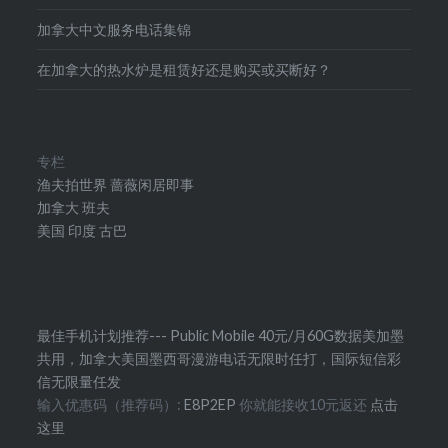
加拿大中文服务电话集锦
在加拿大的热水炉是租赁好还是购买或买断好？
专栏
渔夫拍世界
蔷薇闲居即事
加拿大
班夫
美国
印度
古巴
最佳手机计划推荐--- Public Mobile 40元/月60G数据美加墨
共用，加拿大美国墨西哥漫游电话无限时任打，国际短信彩
信无限量任发
输入优惠码（推荐码）:
E8P2EP
你就能接收10元返还
点击
这里