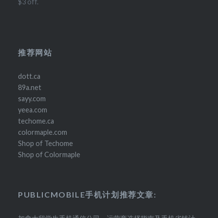
$3 off.
推荐网站
dott.ca
89a.net
sayy.com
yeea.com
techome.ca
colormaple.com
Shop of Techome
Shop of Colormaple
PUBLICMOBILE手机计划推荐文章: