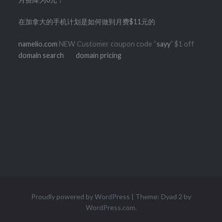
在加拿大的手机计划是如何做到月费$11元的
namelio.com
NEW Customer coupon code “
sayy
” $1 off
domain search
domain pricing
Proudly powered by WordPress
|
Theme: Dyad 2 by
WordPress.com
.