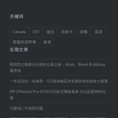
关键词
Canada
DIY
做法
加拿大
攻略
菜谱
蔷薇闲居即事
食谱
近期文章
阿冈昆公园两日行程的公路之旅：Kiosk、Brent 和 Achray
露营地
一年后总结 – AI推荐：5只值得购买并长期持有的加拿大股票
HP OfficeJet Pro 8710 打印机无网络菜单 无法设置WiFi问
题
大疆域二不拍照问题