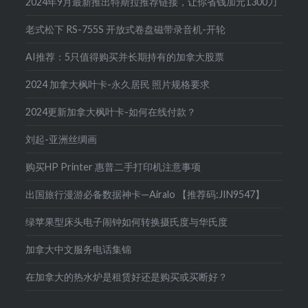
2024年9月最新推出特斯拉推荐链接，让你省钱加元1300刀
老式松下 RS-755S 开放式卷盘磁带录音机-开轮
AI推荐：5只值得购买并长期持有的加拿大股票
2024 加拿大枫叶卡-永久居民 照片规格要求
2024更新加拿大枫叶卡-如何在线付款？
刘起-亚洲丝绸画
购买HP Printer 惠普二手打印机注意事项
出国旅行漫游必备数据神卡—Airalo 【推荐码:JIN9547】
绿苹果型床头电子闹钟如何转换摄氏度与华氏度
加拿大中文服务电话集锦
在加拿大的热水炉是租赁好还是购买或买断好？