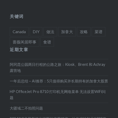
关键词
Canada
DIY
做法
加拿大
攻略
菜谱
蔷薇闲居即事
食谱
近期文章
阿冈昆公园两日行程的公路之旅：Kiosk、Brent 和 Achray
露营地
一年后总结 – AI推荐：5只值得购买并长期持有的加拿大股票
HP OfficeJet Pro 8710 打印机无网络菜单 无法设置WiFi问
题
大疆域二不拍照问题