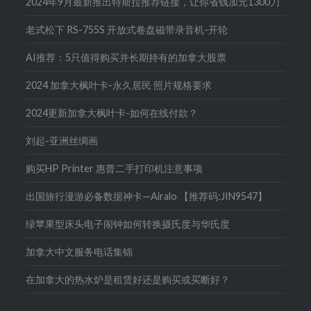
2024年9月最新推出特斯拉推荐链接，让你省钱加元1300刀
老式松下 RS-755S 开放式卷盘磁带录音机-开轮
AI推荐：5只值得购买并长期持有的加拿大股票
2024 加拿大枫叶卡-永久居民 照片规格要求
2024更新加拿大枫叶卡-如何在线付款？
刘起-亚洲丝绸画
购买HP Printer 惠普二手打印机注意事项
出国旅行漫游必备数据神卡—Airalo 【推荐码:JIN9547】
绿苹果型床头电子闹钟如何转换摄氏度与华氏度
加拿大中文服务电话集锦
在加拿大的热水炉是租赁好还是购买或买断好？