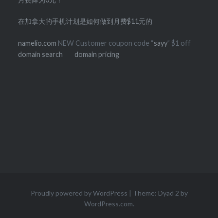
在加拿大的手机计划是如何做到月费$11元的
namelio.com
NEW Customer coupon code “
sayy
” $1 off
domain search
domain pricing
Proudly powered by WordPress
|
Theme: Dyad 2 by
WordPress.com
.