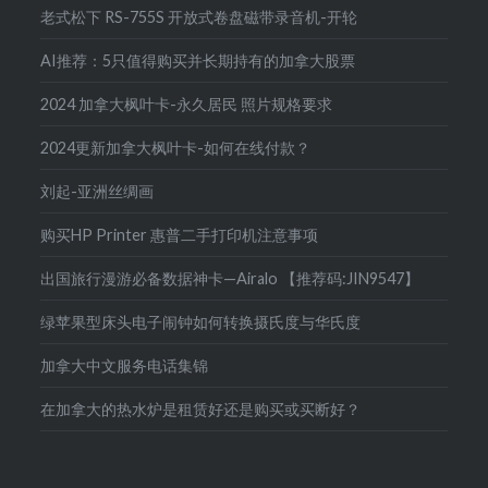
老式松下 RS-755S 开放式卷盘磁带录音机-开轮
AI推荐：5只值得购买并长期持有的加拿大股票
2024 加拿大枫叶卡-永久居民 照片规格要求
2024更新加拿大枫叶卡-如何在线付款？
刘起-亚洲丝绸画
购买HP Printer 惠普二手打印机注意事项
出国旅行漫游必备数据神卡—Airalo 【推荐码:JIN9547】
绿苹果型床头电子闹钟如何转换摄氏度与华氏度
加拿大中文服务电话集锦
在加拿大的热水炉是租赁好还是购买或买断好？