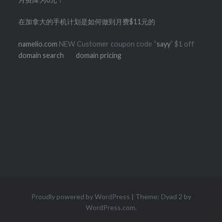
在加拿大的手机计划是如何做到月费$11元的
namelio.com
NEW Customer coupon code “
sayy
” $1 off
domain search
domain pricing
Proudly powered by WordPress
|
Theme: Dyad 2 by
WordPress.com
.