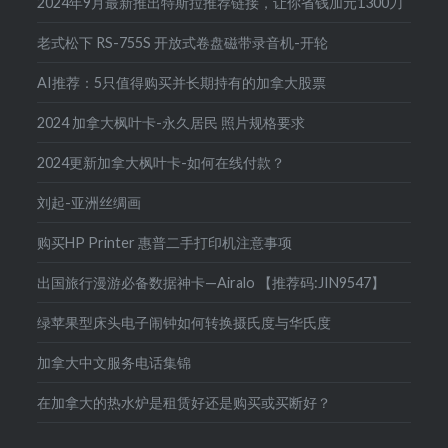
2024年9月最新推出特斯拉推荐链接，让你省钱加元1300刀
老式松下 RS-755S 开放式卷盘磁带录音机-开轮
AI推荐：5只值得购买并长期持有的加拿大股票
2024 加拿大枫叶卡-永久居民 照片规格要求
2024更新加拿大枫叶卡-如何在线付款？
刘起-亚洲丝绸画
购买HP Printer 惠普二手打印机注意事项
出国旅行漫游必备数据神卡—Airalo 【推荐码:JIN9547】
绿苹果型床头电子闹钟如何转换摄氏度与华氏度
加拿大中文服务电话集锦
在加拿大的热水炉是租赁好还是购买或买断好？