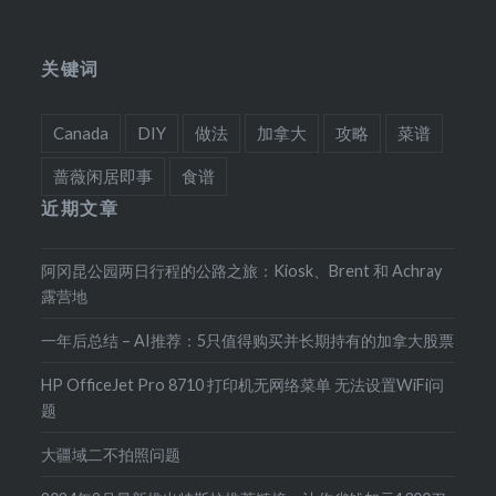
关键词
Canada
DIY
做法
加拿大
攻略
菜谱
蔷薇闲居即事
食谱
近期文章
阿冈昆公园两日行程的公路之旅：Kiosk、Brent 和 Achray
露营地
一年后总结 – AI推荐：5只值得购买并长期持有的加拿大股票
HP OfficeJet Pro 8710 打印机无网络菜单 无法设置WiFi问
题
大疆域二不拍照问题