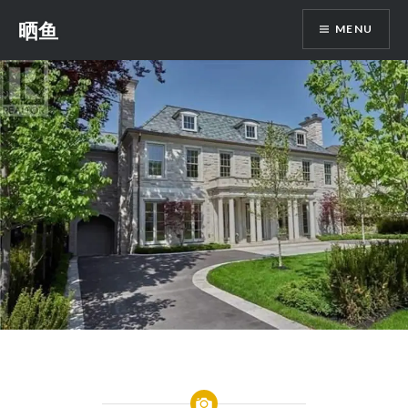
Skip
晒鱼
MENU
to
content