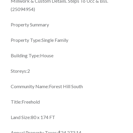
Millwork & Custom Details. Steps To Ucc & Bss.
(25094954)
Property Summary
Property Type:Single Family
Building Type:House
Storeys:2
Community Name:Forest Hill South
Title:Freehold
Land Size:80 x 174 FT
Annual Property Taxes:$24,273.14