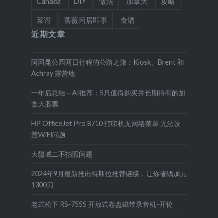
Canada
DIY
做法
加拿大
攻略
菜谱
蔷薇闲居即事
食谱
近期文章
阿冈昆公园两日行程的公路之旅：Kiosk、Brent 和
Achray 露营地
一年后总结 – AI推荐：5只值得购买并长期持有的加
拿大股票
HP OfficeJet Pro 8710 打印机无网络菜单 无法设
置WiFi问题
大疆域二不拍照问题
2024年9月最新推出特斯拉推荐链接，让你省钱加元
1300刀
老式松下 RS-755S 开放式卷盘磁带录音机-开轮