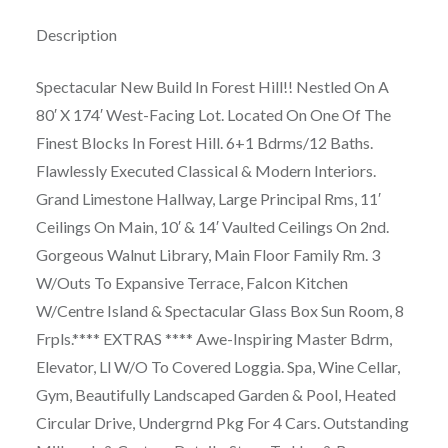
Description
Spectacular New Build In Forest Hill!! Nestled On A
80′ X 174′ West-Facing Lot. Located On One Of The
Finest Blocks In Forest Hill. 6+1 Bdrms/12 Baths.
Flawlessly Executed Classical & Modern Interiors.
Grand Limestone Hallway, Large Principal Rms, 11′
Ceilings On Main, 10′ & 14′ Vaulted Ceilings On 2nd.
Gorgeous Walnut Library, Main Floor Family Rm. 3
W/Outs To Expansive Terrace, Falcon Kitchen
W/Centre Island & Spectacular Glass Box Sun Room, 8
Frpls.**** EXTRAS **** Awe-Inspiring Master Bdrm,
Elevator, Ll W/O To Covered Loggia. Spa, Wine Cellar,
Gym, Beautifully Landscaped Garden & Pool, Heated
Circular Drive, Undergrnd Pkg For 4 Cars. Outstanding