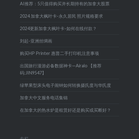
AI推荐：5只值得购买并长期持有的加拿大股票
2024 加拿大枫叶卡-永久居民 照片规格要求
2024更新加拿大枫叶卡-如何在线付款？
刘起-亚洲丝绸画
购买HP Printer 惠普二手打印机注意事项
出国旅行漫游必备数据神卡—Airalo 【推荐
码:JIN9547】
绿苹果型床头电子闹钟如何转换摄氏度与华氏度
加拿大中文服务电话集锦
在加拿大的热水炉是租赁好还是购买或买断好？
专栏