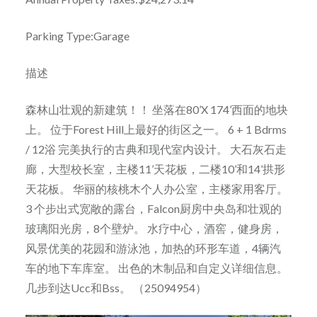
Parking Type:Garage
描述
森林山壮观的新建筑！！ 坐落在80’X 174’西面的地块
上。 位于Forest Hill上最好的街区之一。 6 + 1 Bdrms
/ 12浴 完美执行的古典和现代室内设计。 大石灰石走
廊，大型校长室，主楼11’天花板，二楼10’和14’拱形
天花板。 华丽的核桃木个人办公室，主楼家用客厅。
3 个步出式宽敞的露台，Falcon厨房中央岛和壮观的
玻璃阳光房，8个壁炉。 水疗中心，酒窖，健身房，
风景优美的花园和游泳池，加热的环形车道，4辆汽
车的地下车库室。 出色的木制品和自定义详细信息。
几步到达Ucc和Bss。 （25094954）