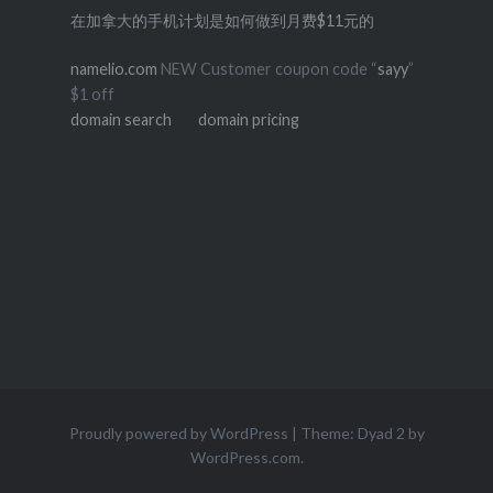
在加拿大的手机计划是如何做到月费$11元的
namelio.com
NEW Customer coupon code “
sayy
”
$1 off
domain search
domain pricing
Proudly powered by WordPress
|
Theme: Dyad 2 by
WordPress.com
.