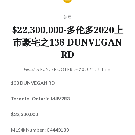
美居
$22,300,000-多伦多2020上
市豪宅之138 DUNVEGAN
RD
Posted by
FUN, SHOOTER
on
2020年2月13日
138 DUNVEGAN RD
Toronto, Ontario M4V2R3
$22,300,000
MLS® Number: C4443133