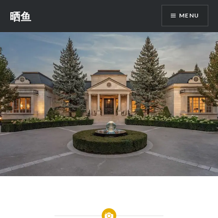
Skip
晒鱼
MENU
to
content