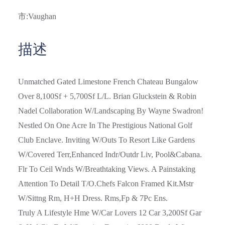
市
:Vaughan
描述
Unmatched Gated Limestone French Chateau Bungalow
Over 8,100Sf + 5,700Sf L/L. Brian Gluckstein & Robin
Nadel Collaboration W/Landscaping By Wayne Swadron!
Nestled On One Acre In The Prestigious National Golf
Club Enclave. Inviting W/Outs To Resort Like Gardens
W/Covered Terr,Enhanced Indr/Outdr Liv, Pool&Cabana.
Flr To Ceil Wnds W/Breathtaking Views. A Painstaking
Attention To Detail T/O.Chefs Falcon Framed Kit.Mstr
W/Sittng Rm, H+H Dress. Rms,Fp & 7Pc Ens.
Truly A Lifestyle Hme W/Car Lovers 12 Car 3,200Sf Gar