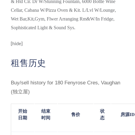
& Htd Cir. Dr W/Stunning Fountain, 6000 Bottle Wine
Cellar, Cabana W/Pizza Oven & Kit. L/Lvl W/Lounge,
Wet Bar,Kit,Gym, Flwer Arranging Rm&W/In Fridge,
Sophisticated Light & Sound Sys.
[hide]
租售历史
Buy/sell history for 180 Fenyrose Cres, Vaughan
(
)
独立屋
开始
结束
状
售价
房源
ID
日期
时间
态