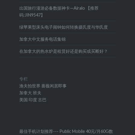
出国旅行漫游必备数据神卡—Airalo 【推荐
码:JIN9547】
绿苹果型床头电子闹钟如何转换摄氏度与华氏度
加拿大中文服务电话集锦
在加拿大的热水炉是租赁好还是购买或买断好？
专栏
渔夫拍世界
蔷薇闲居即事
加拿大
班夫
美国
印度
古巴
最佳手机计划推荐--- Public Mobile 40元/月60G数