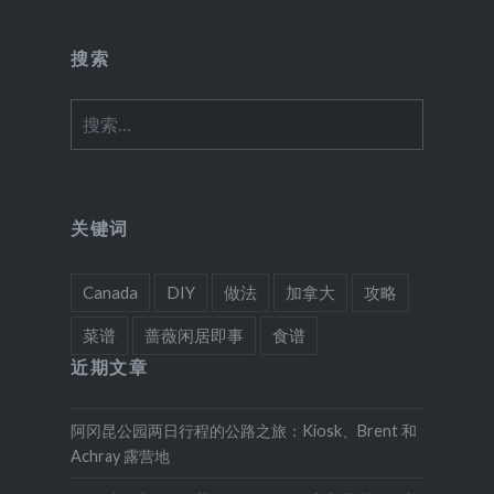
搜索
搜
索：
关键词
Canada
DIY
做法
加拿大
攻略
菜谱
蔷薇闲居即事
食谱
近期文章
阿冈昆公园两日行程的公路之旅：Kiosk、Brent 和
Achray 露营地