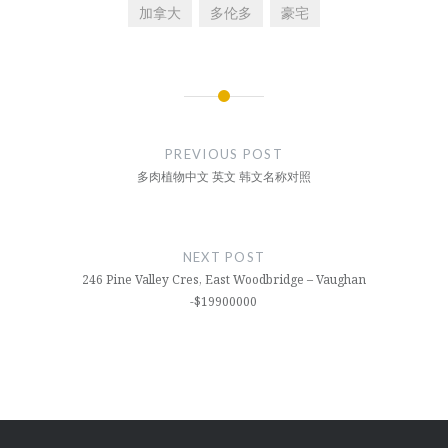
加拿大
多伦多
豪宅
文
章
PREVIOUS POST
导
多肉植物中文 英文 韩文名称对照
航
NEXT POST
246 Pine Valley Cres, East Woodbridge – Vaughan
-$19900000