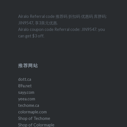
Airalo Referral code 推荐码 折扣码 优惠码 库胖码:
JIN9547, 享3美元优惠.
Airalo coupon code Referral code: JIN9547. you
can get $3 off.
推荐网站
dott.ca
89a.net
sayy.com
yeea.com
techome.ca
colormaple.com
Shop of Techome
Shop of Colormaple