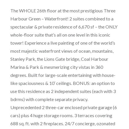
The WHOLE 26th floor at the most prestigious Three
Harbour Green – Waterfront! 2 suites combined to a
spectacular & private residence of 6,670 sf – the ONLY
whole-floor suite that’s all on one level in this iconic
tower! Experience a live painting of one of the world’s
most majestic waterfront views of ocean, mountains,
Stanley Park, the Lions Gate bridge, Coal Harbour
Marina & Park & mesmerizing city vistas in 360
degrees. Built for large-scale entertaining with house-
like spaciousness & 10′ ceilings. BONUS: an option to
use this residence as 2 independent suites (each with 3
bdrms) with complete separate privacy.
Unprecedented 2 three-car enclosed private garage (6
cars) plus 4 huge storage rooms. 3 terraces covering
688 sq. ft. with 2 fireplaces. 24/7 concierge, ozonated