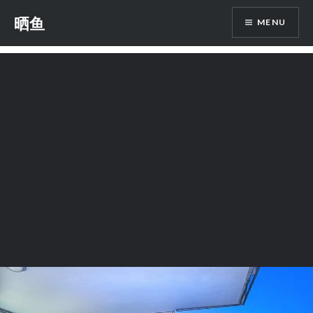
Skip
晒鱼
MENU
to
content