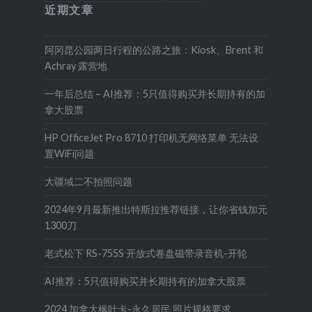
近期文章
阿冈昆公园两日行程的公路之旅：Kiosk、Brent 和
Achray 露营地
一年后总结 – AI推荐：5只值得购买并长期持有的加
拿大股票
HP OfficeJet Pro 8710 打印机无网络菜单 无法设
置WiFi问题
大疆域二不拍照问题
2024年9月最新推出特斯拉推荐链接，让你省钱加元
1300刀
老式松下 RS-755S 开放式卷盘磁带录音机-开轮
AI推荐：5只值得购买并长期持有的加拿大股票
2024 加拿大枫叶卡-永久居民 照片规格要求