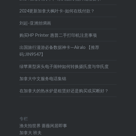
2024更新加拿大枫叶卡-如何在线付款？
刘起-亚洲丝绸画
购买HP Printer 惠普二手打印机注意事项
出国旅行漫游必备数据神卡—Airalo 【推荐
码:JIN9547】
绿苹果型床头电子闹钟如何转换摄氏度与华氏度
加拿大中文服务电话集锦
在加拿大的热水炉是租赁好还是购买或买断好？
专栏
渔夫拍世界
蔷薇闲居即事
加拿大
班夫