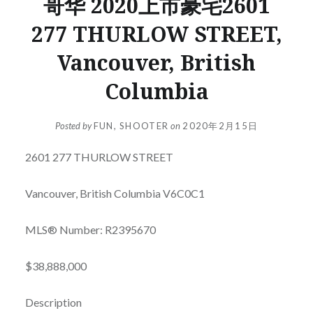
哥华 2020上市豪宅2601
277 THURLOW STREET,
Vancouver, British
Columbia
Posted by
FUN, SHOOTER
on
2020年2月15日
2601 277 THURLOW STREET
Vancouver, British Columbia V6C0C1
MLS® Number: R2395670
$38,888,000
Description