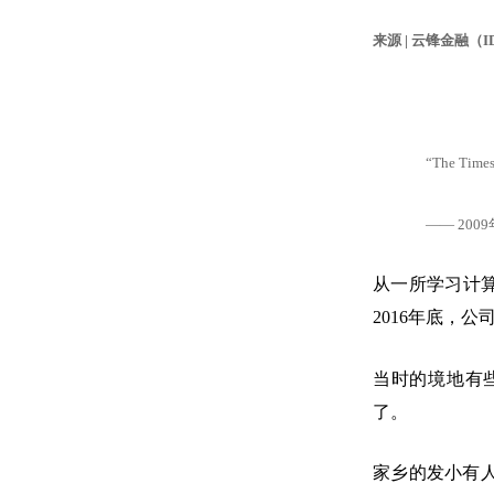
来源 | 云锋金融（ID：
“The Times
—— 20
从一所学习计
2016年底，
当时的境地有
了。
家乡的发小有