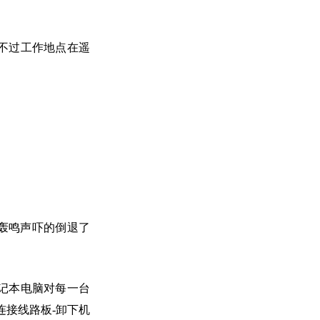
不过工作地点在遥
。
轰鸣声吓的倒退了
记本电脑对每一台
连接线路板-卸下机