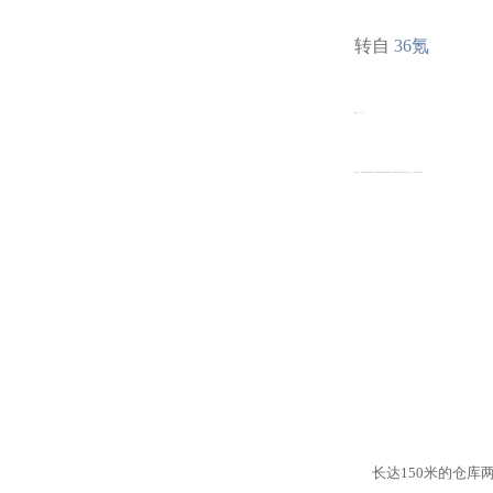
转自
36氪
微信号 wow36kr
功能介绍 36氪是中国领先的新商业媒体，提供最新锐最具深度的商业报道。我们强调趋势与价值，我们的slogan是：让一部分人先看到未来。
长达150米的仓库