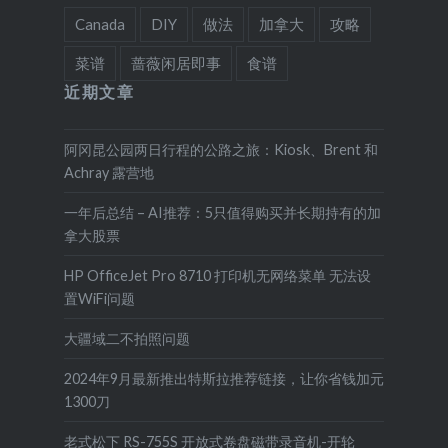
Canada
DIY
做法
加拿大
攻略
菜谱
蔷薇闲居即事
食谱
近期文章
阿冈昆公园两日行程的公路之旅：Kiosk、Brent 和
Achray 露营地
一年后总结 – AI推荐：5只值得购买并长期持有的加
拿大股票
HP OfficeJet Pro 8710 打印机无网络菜单 无法设
置WiFi问题
大疆域二不拍照问题
2024年9月最新推出特斯拉推荐链接，让你省钱加元
1300刀
老式松下 RS-755S 开放式卷盘磁带录音机-开轮