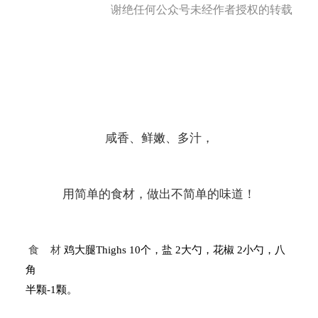
谢绝任何公众号未经作者授权的转载
咸香、鲜嫩、多汁，
用简单的食材，做出不简单的味道！
食
材
鸡大腿
Thighs 10
个，盐
2
大勺，花椒
2
小勺，八
角
半颗
-1
颗。