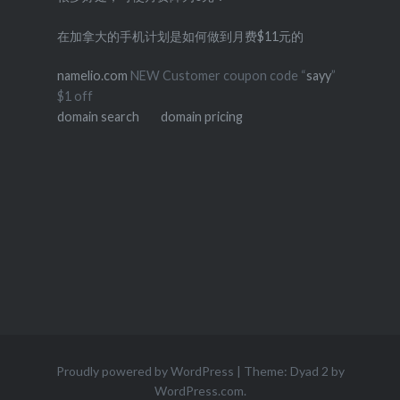
在加拿大的手机计划是如何做到月费$11元的
namelio.com
NEW Customer coupon code “
sayy
”
$1 off
domain search
domain pricing
Proudly powered by WordPress
|
Theme: Dyad 2 by
WordPress.com
.