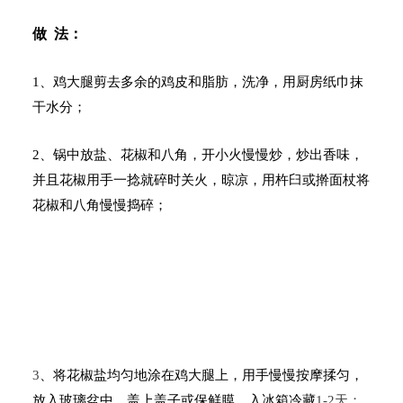
做
法：
1
、鸡大腿剪去多余的鸡皮和脂肪，洗净，用厨房纸巾抹
干水分；
2
、锅中放盐、花椒和八角，开小火慢慢炒，炒出香味，
并且花椒用手一捻就碎时关火，晾凉，用杵臼或擀面杖将
花椒和八角慢慢捣碎；
3
、将花椒盐均匀地涂在鸡大腿上，用手慢慢按摩揉匀，
放入玻璃盆中，盖上盖子或保鲜膜，入冰箱冷藏
1-2
天；