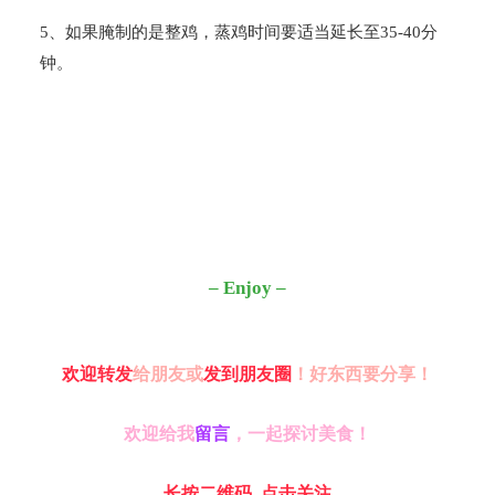
5
、如果腌制的是整鸡，蒸鸡时间要适当延长至
35-40
分
钟。
– Enjoy –
欢迎转发
给朋友或
发到朋友圈
！好东西要分享！
欢迎给我
留言
，一起探讨美食！
长按二维码
点击关注