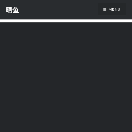
Skip
晒鱼
MENU
to
content