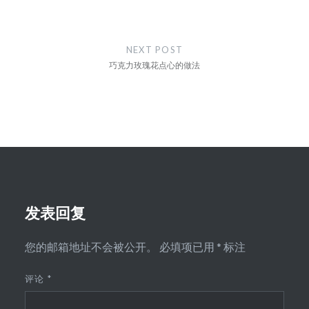
航
NEXT POST
巧克力玫瑰花点心的做法
发表回复
您的邮箱地址不会被公开。
必填项已用
*
标注
评论
*