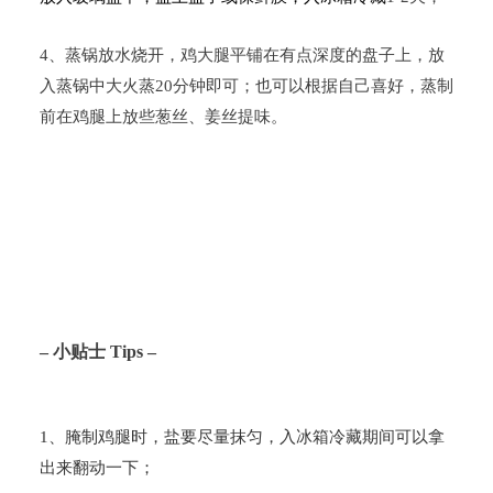
4
、蒸锅放水烧开，鸡大腿平铺在有点深度的盘子上，放
入蒸锅中大火蒸
20
分钟即可；也可以根据自己喜好，蒸制
前在鸡腿上放些葱丝、姜丝提味。
–
小贴士
Tips –
1
、腌制鸡腿时，盐要尽量抹匀，入冰箱冷藏期间可以拿
出来翻动一下；