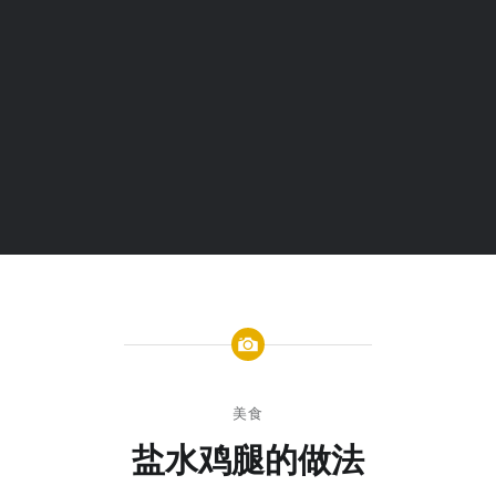
美食
盐水鸡腿的做法