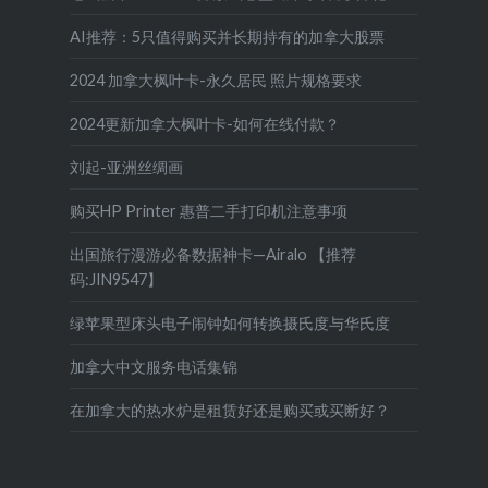
AI推荐：5只值得购买并长期持有的加拿大股票
2024 加拿大枫叶卡-永久居民 照片规格要求
2024更新加拿大枫叶卡-如何在线付款？
刘起-亚洲丝绸画
购买HP Printer 惠普二手打印机注意事项
出国旅行漫游必备数据神卡—Airalo 【推荐
码:JIN9547】
绿苹果型床头电子闹钟如何转换摄氏度与华氏度
加拿大中文服务电话集锦
在加拿大的热水炉是租赁好还是购买或买断好？