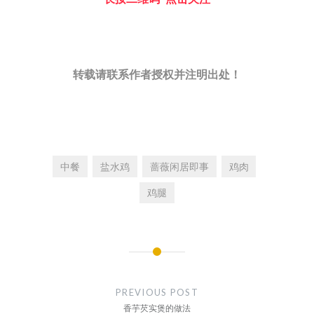
转载请联系作者授权并注明出处！
中餐
盐水鸡
蔷薇闲居即事
鸡肉
鸡腿
文
章
PREVIOUS POST
导
香芋芡实煲的做法