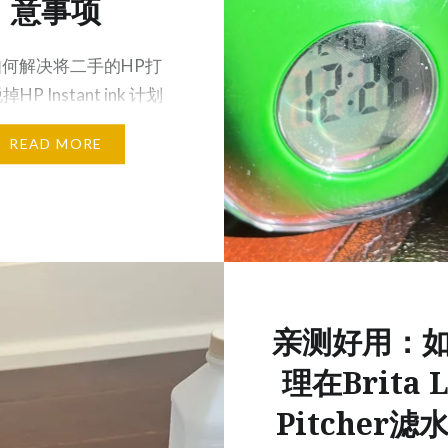
意事项
如何解决将二手的HP打
P Instant ink 计划
普…
READ MORE
亲测好用：
理在Brita L
Pitcher滤