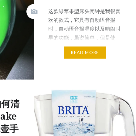
这款绿苹果型床头闹钟是我很喜
欢的款式，它具有自动语音报
时，自动语音报温度以及响闹叫
早的功能，虽说简单，但是使
用…
READ MORE
如何清
ake
水壶手