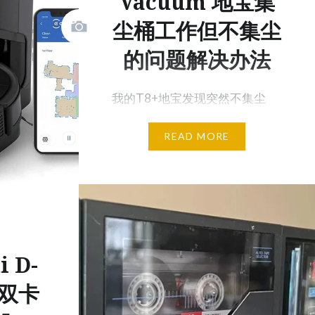
Vacuum 地宝集
尘桶工作但不集尘
的问题解决办法
我的T8+地宝发现突然不集尘
了，虽然集尘桶有巨大的工作的
READ MORE
声音，但地宝里尘盒里的垃圾没
有被吸走清理干净，去官网上…
i D-
面双卡