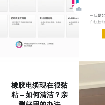
— 我是
印机摆脱掉H
的 — 惠
橡胶电缆现在很黏
粘 – 如何清洁？亲
测好用的办法