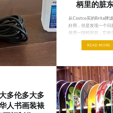
柄里的脏
从Costco买的Brita
好用，但是发现一个问
使用一段时间后，它的
有脏东西无法清理…
READ MORE
大多伦多大多
华人书画装裱