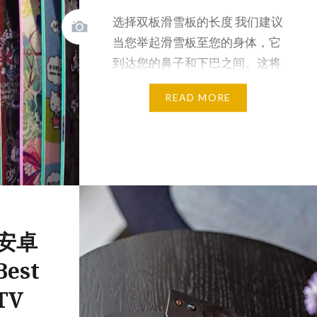
选择双板滑雪板的长度 我们建议
当您举起滑雪板至您的身体，它
到达您的鼻子和下巴之间。这将
是最舒适您的滑雪板长度，…
READ MORE
佳安卓
est
TV