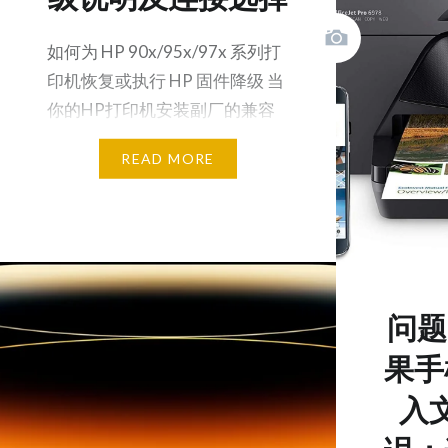
如何为 HP 90x/95x/97x 系列打
印机恢复或执行 HP 固件降级 当
你的HP打印机安装副厂的兼容
墨盒…
READ MORE
问题
果手
入