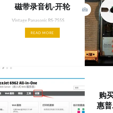
磁带录音机-开轮
Vintage Panasonic RS-755S
Open Reel to Reel Tape Deck T…
READ MORE
购买H
惠普