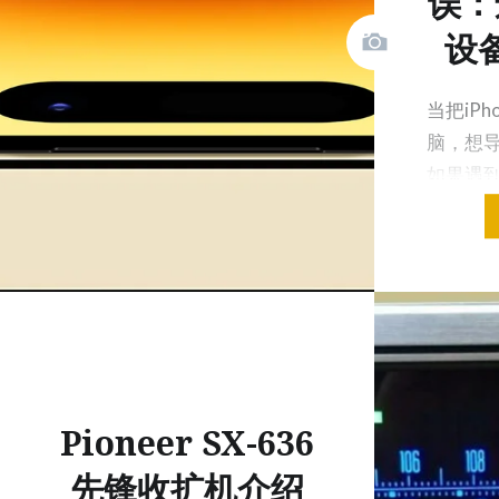
误：
设
当把iPh
脑，想
如果遇
入文件
Pioneer SX-636
先锋收扩机介绍