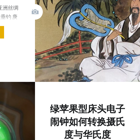
-亚洲丝绸
陵垂钓 庚
n…
绿苹果型床头电子
闹钟如何转换摄氏
度与华氏度