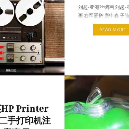
刘起-亚洲丝绸画 刘起
画 右军爱鹅 庚申春 子
申春日 Asian Silk Painti
READ MORE
P Printer
二手打印机注