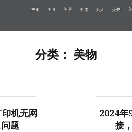
主页
美食
美景
美剧
美人
美物
分类：
美物
10 打印机无网
2024
i问题
接，