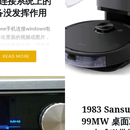
连接系统上的
备没发挥作用
one手机连接windows电
导出里面的视频或图片，
到大的视频文件，经常导
到一半时…
READ MORE
1983 Sansu
99MW 桌