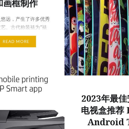
和画框制作
史悠远，产生了许多优秀
技艺。古代称装裱为”裱
称装潢，又称&#822…
READ MORE
2023年最
电视盒推荐 B
Android 