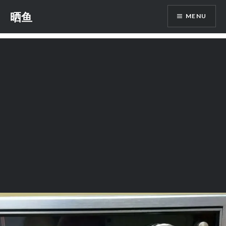
Skip
晒鱼
MENU
to
content