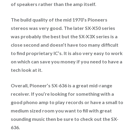
of speakers rather than the amp itself.
The build quality of the mid 1970’s Pioneers
stereos was very good. The later SX-X50 series
was probably the best but the SX-X3X series is a
close second and doesn’t have too many difficult
to find proprietary IC’s. It is also very easy to work
on which can save you money if you need to have a
tech look at it.
Overall, Pioneer’s SX-636 is a great mid-range
receiver. If you’re looking for something with a
good phono amp to play records or have a small to
medium sized room you want to fill with great
sounding music then be sure to check out the SX-
636.