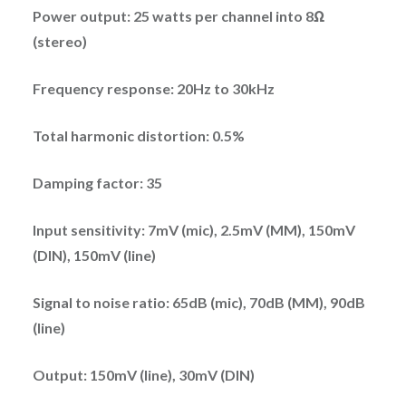
Power output: 25 watts per channel into 8Ω
(stereo)
Frequency response: 20Hz to 30kHz
Total harmonic distortion: 0.5%
Damping factor: 35
Input sensitivity: 7mV (mic), 2.5mV (MM), 150mV
(DIN), 150mV (line)
Signal to noise ratio: 65dB (mic), 70dB (MM), 90dB
(line)
Output: 150mV (line), 30mV (DIN)