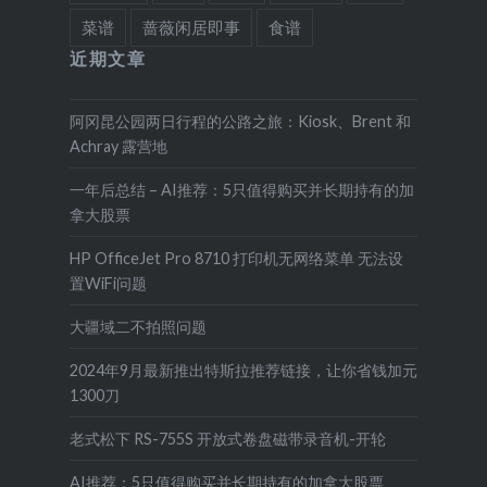
菜谱
蔷薇闲居即事
食谱
近期文章
阿冈昆公园两日行程的公路之旅：Kiosk、Brent 和
Achray 露营地
一年后总结 – AI推荐：5只值得购买并长期持有的加
拿大股票
HP OfficeJet Pro 8710 打印机无网络菜单 无法设
置WiFi问题
大疆域二不拍照问题
2024年9月最新推出特斯拉推荐链接，让你省钱加元
1300刀
老式松下 RS-755S 开放式卷盘磁带录音机-开轮
AI推荐：5只值得购买并长期持有的加拿大股票