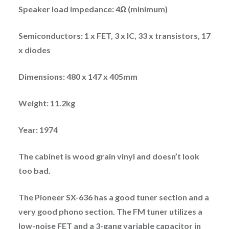
Speaker load impedance: 4Ω (minimum)
Semiconductors: 1 x FET, 3 x IC, 33 x transistors, 17
x diodes
Dimensions: 480 x 147 x 405mm
Weight: 11.2kg
Year: 1974
The cabinet is wood grain vinyl and doesn’t look
too bad.
The Pioneer SX-636 has a good tuner section and a
very good phono section. The FM tuner utilizes a
low-noise FET and a 3-gang variable capacitor in