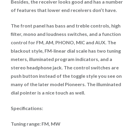
Besides, the receiver looks good and has a number
of features that lower end receivers don’t have.
The front panel has bass and treble controls, high
filter, mono and loudness switches, and a function
control for FM, AM, PHONO, MIC and AUX. The
blackout style, FM-linear dial scale has two tuning
meters, illuminated program indicators, and a
stereo headphone jack. The control switches are
push button instead of the toggle style you see on
many of the later model Pioneers. The illuminated
dial pointer is a nice touch as well.
Specifications:
Tuning range: FM, MW