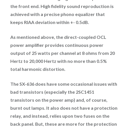
the front end. High fidelity sound reproduction is
achieved with a precise phono equalizer that
keeps RIAA deviation within +- 0.5dB.
As mentioned above, the direct-coupled OCL
power amplifier provides continuous power
output of 25 watts per channel at 8 ohms from 20
Hertz to 20,000 Hertz with no more than 0.5%
total harmonic distortion.
The SX-636 does have some occasional issues with
bad transistors (especially the 2SC1451
transistors on the power amp) and, of course,
burnt out lamps. It also does not have a protection
relay, and instead, relies upon two fuses on the
back panel. But, these are more for the protection