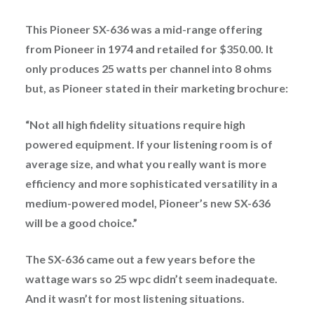
This Pioneer SX-636 was a mid-range offering
from Pioneer in 1974 and retailed for $350.00. It
only produces 25 watts per channel into 8 ohms
but, as Pioneer stated in their marketing brochure:
“Not all high fidelity situations require high
powered equipment. If your listening room is of
average size, and what you really want is more
efficiency and more sophisticated versatility in a
medium-powered model, Pioneer’s new SX-636
will be a good choice.”
The SX-636 came out a few years before the
wattage wars so 25 wpc didn’t seem inadequate.
And it wasn’t for most listening situations.