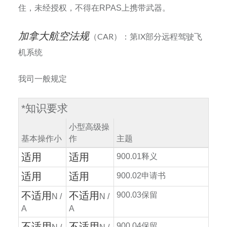
住，未经授权，不得在
RPAS
上携带武器。
加拿大航空法规
（CAR）：第IX部分远程驾驶飞
机系统
我司一般规定
*
知识要求
小型高级操
基本操作小
作
主题
适用
适用
900.01
释义
适用
适用
900.02
申请书
不适用
不适用
900.03
保留
N /
N /
A
A
不适用
不适用
900.04
保留