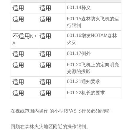
适用
适用
601.14
释义
适用
适用
601.15
森林防火飞机的运
行限制
不适用
适用
601.16
增发
NOTAM
森林
N /
火灾
A
适用
适用
601.17
例外
适用
适用
601.20
飞机上的定向明亮
光源的投影
适用
适用
601.21
通知要求
适用
适用
601.22
机长的要求
在视线范围内操作
的小型
RPAS
飞行员必须能够：
回顾在森林火灾地区附近的操作限制。