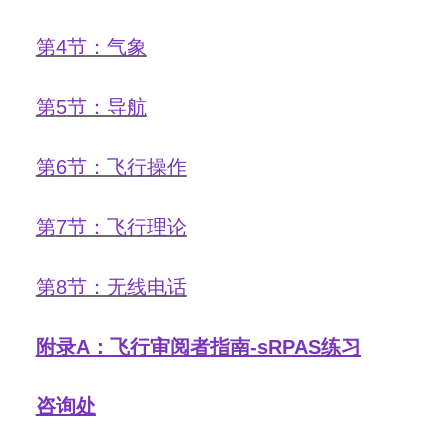
第
4
节：气象
第
5
节：导航
第
6
节：飞行操作
第
7
节：飞行理论
第
8
节：无线电话
附录
A
：飞行审阅者指南
-sRPAS
练习
咨询处