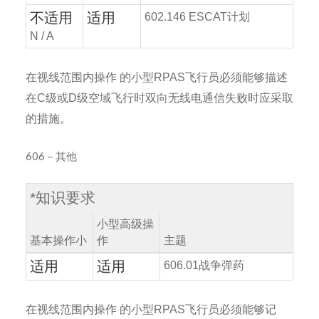
不适用
适用
602.146 ESCAT
计划
N / A
在视线范围内操作
的小型
RPAS
飞行员必须能够描述
在
C
级或
D
级空域飞行时双向无线电通信失败时应采取
的措施。
606－其他
*
知识要求
小型高级操
基本操作小
作
主题
适用
适用
606.01
战争弹药
在视线范围内操作
的小型
RPAS
飞行员必须能够记