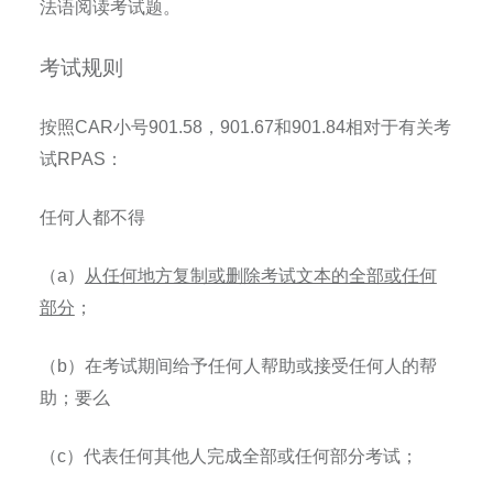
法语阅读考试题。
考试规则
按照
CAR
小号
901.58
，
901.67
和
901.84
相对于有关考
试
RPAS
：
任何人都不得
（
a
）
从任何地方复制或删除考试文本的全部或任何
部分
；
（
b
）在考试期间给予任何人帮助或接受任何人的帮
助；要么
（
c
）代表任何其他人完成全部或任何部分考试；