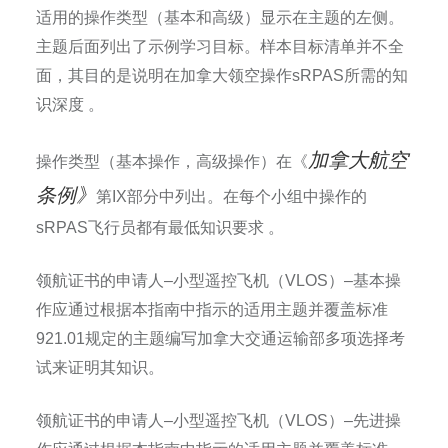
适用的操作类型（基本和高级）显示在主题的左侧。
主题后面列出了示例学习目标。样本目标清单并不全
面，其目的是说明在加拿大领空操作
sRPAS
所需的知
识深度
。
加拿大航空
操作类型（基本操作，高级操作）在《
条例》
第
IX
部分中列出。在每个小组中操作的
sRPAS
飞行员都有最低知识要求
。
领航证书的申请人
–
小型遥控飞机（
VLOS
）
–
基本操
作应通过根据本指南中指示的适用主题并覆盖标准
921.01
规定的主题编写加拿大交通运输部多项选择考
试来证明其知识。
领航证书的申请人
–
小型遥控飞机（
VLOS
）
–
先进操