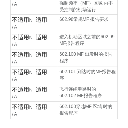
强制频率（
MF
）区域
内不
/ A
受控制的机场运行
不适用
适用
602.98
常规
MF
报告要求
N
/ A
不适用
适用
进入机动区域之前的
602.99
N
MF
报告程序
/ A
不适用
适用
602.100 MF
出发时的报告
N
程序
/ A
不适用
适用
602.101
到达时的
MF
报告程
N
序
/ A
不适用
适用
飞行连续电路时的
N
602.102 MF
报告程序
/ A
不适用
适用
602.103
穿越
MF
区域
时的
N
报告程序
/ A