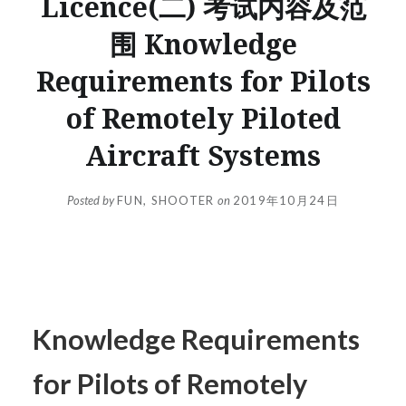
Licence(二) 考试内容及范
围 Knowledge
Requirements for Pilots
of Remotely Piloted
Aircraft Systems
Posted by
FUN, SHOOTER
on
2019年10月24日
Knowledge Requirements
for Pilots of Remotely