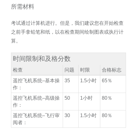
所需材料
考试通过计算机进行。但是，我们建议您在开始检查
之前手拿铅笔和纸，以在检查期间绘制图表或执行计
算。
时间限制和及格分数
检查
问题
时限
合格标志
遥控飞机系统
–
基本操
35
1.5
小时
65
％
作：
遥控飞机系统
–
高级操
50
1
小时
80
％
作：
遥控飞机系统
–
飞行审
30
1.5
小时
80
％
阅者：