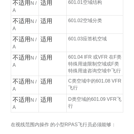
不适用
适用
601.01
空域结构
N /
A
不适用
适用
601.02
空域分类
N /
A
不适用
适用
601.03
应答机空域
N /
A
不适用
适用
601.04 IFR
或
VFR
在
F
类
N /
特殊用途限制空域或
F
类
A
特殊用途咨询空域中飞行
不适用
适用
C
类空域中的
601.08 VFR
N /
飞行
A
不适用
适用
D
类空域的
601.09 VFR
飞
N /
行
A
在视线范围内操作
的小型
RPAS
飞行员必须能够：