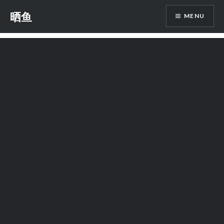
Skip
晒鱼
MENU
to
content