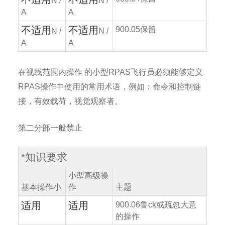
N /
N /
A
A
不适用
不适用
900.05
保留
N /
N /
A
A
在视线范围内操作
的小型
RPAS
飞行员必须能够定义
RPAS
操作中使用的常用术语，例如：命令和控制链
接，有效载荷，视觉观察者。
第二分部一般禁止
*
知识要求
小型高级操
基本操作小
作
主题
适用
适用
900.06
鲁
ck
或疏忽大意
的操作