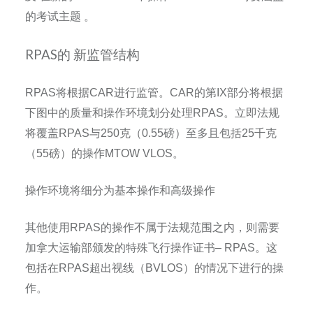
的考试主题
。
RPAS的 新监管结构
RPAS
将根据
CAR
进行监管。
CAR
的第
IX
部分将根据
下图中的质量和操作环境划分处理
RPAS
。立即法规
将覆盖
RPAS
与
250
克（
0.55
磅）至多且包括
25
千克
（
55
磅）的操作
MTOW VLOS
。
操作环境将细分为基本操作和高级操作
其他使用
RPAS
的操作不属于法规范围之内，则需要
加拿大运输部颁发的特殊飞行操作证书
– RPAS
。这
包括在
RPAS
超出视线（
BVLOS
）的情况下进行的操
作。