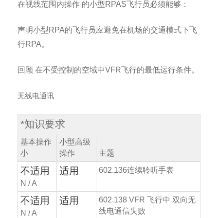
在视线范围内操作
的小型
RPAS
飞行员必须能够：
声明小型
RPA
的飞行员应避免在机场的交通模式下飞
行
RPA
。
回顾
在不受控制的空域中
VFR
飞行的最低运行条件。
无线电通讯
*
知识要求
基本操作
小型高级
小
操作
主题
不适用
适用
602.136
连续聆听手表
N / A
不适用
适用
602.138 VFR
飞行中
双向无
线电通信失败
N / A