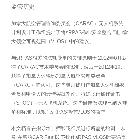
监管历史
加拿大航空管理咨询委员会（
CARAC
）无人机系统
计划设计工作组提出了将
sRPAS
作业安全整合
到加拿
大领空可视范围（
VLOS
）中的建议。
与
sRPAS
相关的法规变更的关键原则于
2012
年
6
月获
得了
CARAC
技术委员会的批准，然后于
2012
年
10
月
获得了加拿大运输部加拿大航空管理委员会
（
CARC
）的认可。这些准则被用作加拿大运输部检
查员和申请人的最佳实践指南。特殊飞行操作证书
（
SFOC
）
–
无人飞机系统。这些最佳做法现已纳入规
范和标准，以规范
sRPAS
操作
VLOS
的操作
。
本文档旨在指导培训师和飞行员进行所需的培训，以
及
在新的
CAR Part IX
下操作
sRPAS VLOS
时要涵盖