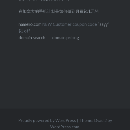
在加拿大的手机计划是如何做到月费$11元的
namelio.com
NEW Customer coupon code “
sayy
”
$1 off
domain search
domain pricing
Proudly powered by WordPress
|
Theme: Dyad 2 by
WordPress.com
.