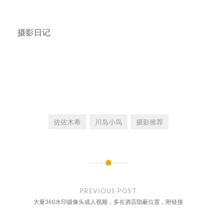
摄影日记
佐佐木希
川岛小鸟
摄影推荐
文
章
PREVIOUS POST
导
大量360水印摄像头成人视频，多在酒店隐蔽位置，附链接