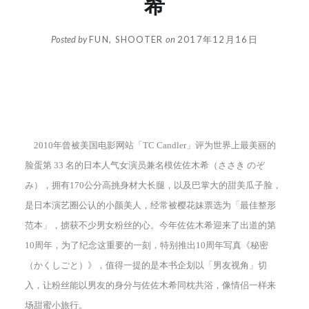
希
Posted by
FUN, SHOOTER
on
2017年12月16日
2010年曾被美国电影网站「TC Candler」评为世界上最美丽的
脸蛋第 33 名的日本人气女演员兼名模佐佐木希（ささき のぞ
み），拥有170公分高挑身材大长腿，以及巴掌大的甜美瓜子脸，
是日本演艺圈公认的小颜美人，经常被樱花妹票选为「最佳整形
范本」，掳获不少男女粉丝的心。今年佐佐木希迎来了出道的第
10周年，为了纪念这重要的一刻，特别推出10周年写真《秘密
（かくしごと）》，值得一提的是本书企划以「男友视角」切
入，让粉丝能以男友的身分与佐佐木希同枕共浴，像情侣一样来
场甜蜜小旅行。