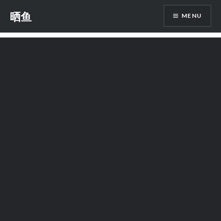
Skip
晒鱼
MENU
to
content