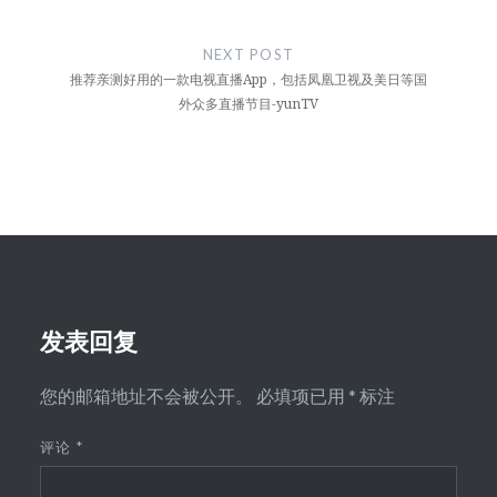
航
NEXT POST
推荐亲测好用的一款电视直播App，包括凤凰卫视及美日等国
外众多直播节目-yunTV
发表回复
您的邮箱地址不会被公开。
必填项已用
*
标注
评论
*