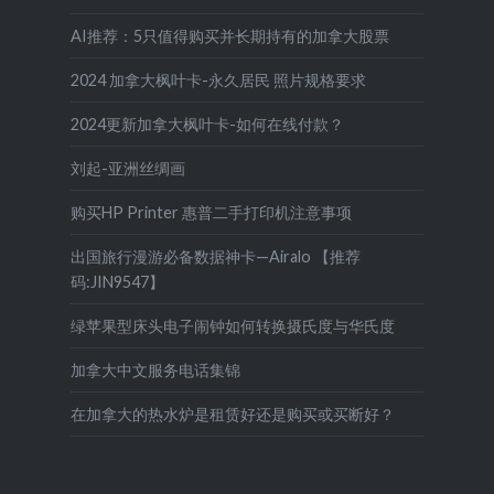
AI推荐：5只值得购买并长期持有的加拿大股票
2024 加拿大枫叶卡-永久居民 照片规格要求
2024更新加拿大枫叶卡-如何在线付款？
刘起-亚洲丝绸画
购买HP Printer 惠普二手打印机注意事项
出国旅行漫游必备数据神卡—Airalo 【推荐
码:JIN9547】
绿苹果型床头电子闹钟如何转换摄氏度与华氏度
加拿大中文服务电话集锦
在加拿大的热水炉是租赁好还是购买或买断好？