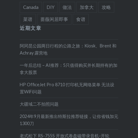
Canada
DIY
做法
加拿大
攻略
菜谱
蔷薇闲居即事
食谱
近期文章
阿冈昆公园两日行程的公路之旅：Kiosk、Brent 和
Achray 露营地
一年后总结 – AI推荐：5只值得购买并长期持有的加
拿大股票
HP OfficeJet Pro 8710 打印机无网络菜单 无法设
置WiFi问题
大疆域二不拍照问题
2024年9月最新推出特斯拉推荐链接，让你省钱加元
1300刀
老式松下 RS-755S 开放式卷盘磁带录音机-开轮