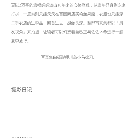
更以2万字的篇幅娓娓道出10年来的心路歷程，从当年只身到东京
打拼，一度穷到只能天天在百圆商店买粉丝果腹，衣服也只能穿
二手衣店的过季品，回首过去，感触良深。整部写真集都以「男
友视角」来拍摄，让读者可以幻想着自己正与佐佐木希进行一趟
夏季旅行。
写真集由摄影师川岛小鸟操刀。
摄影日记