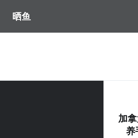
Skip
to
晒鱼
content
加拿
养