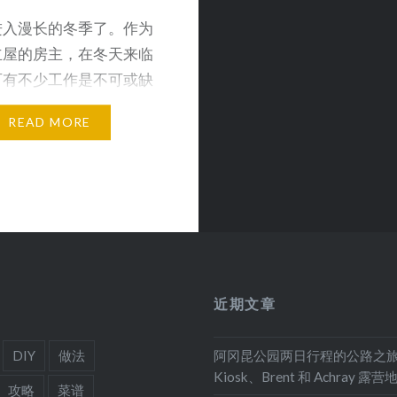
进入漫长的冬季了。作为
立屋的房主，在冬天来临
可有不少工作是不可或缺
要在过冬以前逐一检…
READ MORE
近期文章
DIY
做法
阿冈昆公园两日行程的公路之
Kiosk、Brent 和 Achray 露营
攻略
菜谱