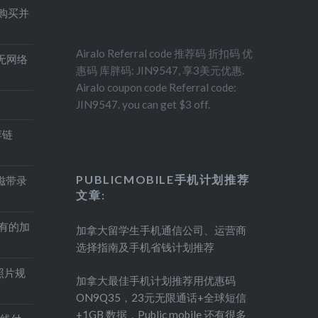
得购买并
Airalo Referral code 推荐码 折扣码 优
印机无网络
惠码 库胖码: JIN9547, 享3美元优惠.
Airalo coupon code Referral code:
JIN9547. you can get $3 off.
荐链
PUBLICMOBILE手机计划推荐
盘磁带录
文章:
持有的加
加拿大留学生手机通信公司、运营商
选择指南及手机省钱计划推荐
照片规
加拿大最佳手机计划推荐用优惠码
ON9Q35，23元无限通话+全球短信
+1GB 数据，Public mobile 还有很多