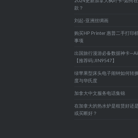
2024更新加拿大枫叶卡-如何
款？
刘起-亚洲丝绸画
购买HP Printer 惠普二手打
事项
出国旅行漫游必备数据神卡—Air
【推荐码:JIN9547】
绿苹果型床头电子闹钟如何转
度与华氏度
加拿大中文服务电话集锦
在加拿大的热水炉是租赁好还
或买断好？