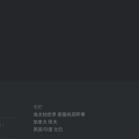
专栏
渔夫拍世界
蔷薇闲居即事
加拿大
班夫
旅：
美国
印度
古巴
地