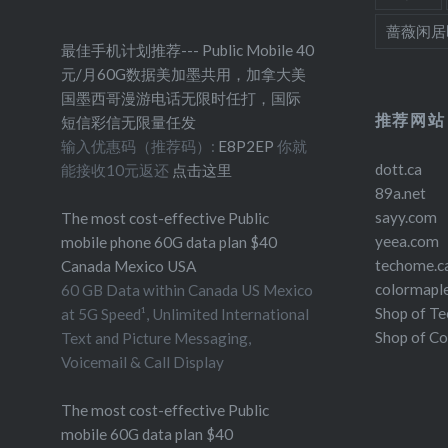
蔷薇闲居
最佳手机计划推荐--- Public Mobile 40
元/月60G数据美加墨共用，加拿大美
国墨西哥漫游电话无限时任打，国际
推荐网站
短信彩信无限量任发
输入优惠码（推荐码）:
E8P2EP
你就
dott.ca
能接收10元返还
点击这里
89a.net
sayy.com
The most cost-effective Public
yeea.com
mobile phone 60G data plan $40
techome.c
Canada Mexico USA
colormapl
60 GB Data within Canada US Mexico
Shop of T
at 5G Speed¹, Unlimited International
Shop of C
Text and Picture Messaging,
Voicemail & Call Display
The most cost-effective Public
mobile 60G data plan $40