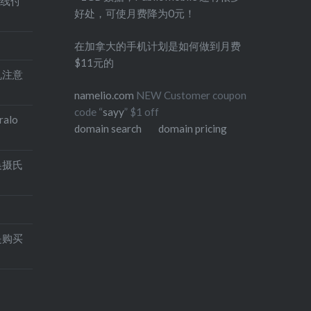
在线付
好处，可使月费降为0元！
在加拿大的手机计划是如何做到月费
$11元的
印机注意
namelio.com
NEW Customer coupon
code “
sayy
” $1 off
alo
domain search
domain pricing
换摄氏
是购买