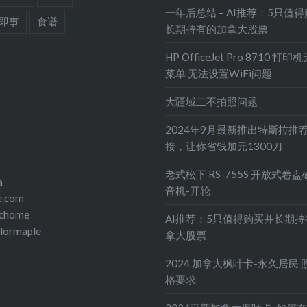
一年后总结 – AI推荐：5只值
即事
食谱
长期持有的加拿大股票
HP OfficeJet Pro 8710 打
菜单 无法设置WiFi问题
大疆域二不拍照问题
2024年9月最新推出特斯拉推
接，让你省钱加元1300刀
老式松下 RS-755S 开放式卷
a
音机-开轮
e.com
echome
AI推荐：5只值得购买并长期
olormaple
拿大股票
2024 加拿大枫叶卡-永久居民 
格要求