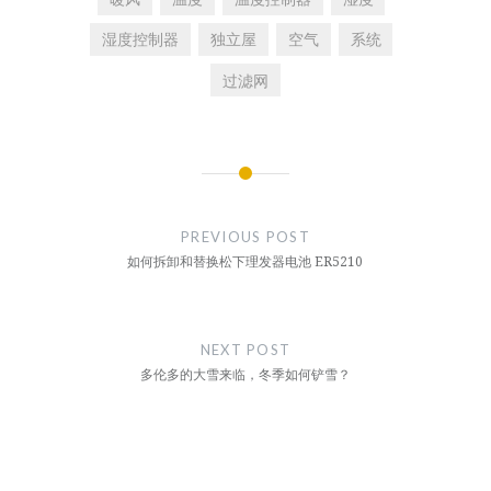
湿度控制器
独立屋
空气
系统
过滤网
文
章
PREVIOUS POST
导
如何拆卸和替换松下理发器电池 ER5210
航
NEXT POST
多伦多的大雪来临，冬季如何铲雪？