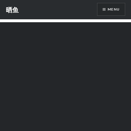
Skip
晒鱼
MENU
to
content