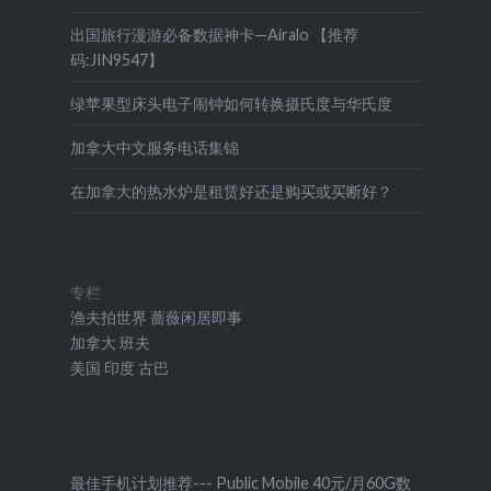
出国旅行漫游必备数据神卡—Airalo 【推荐
码:JIN9547】
绿苹果型床头电子闹钟如何转换摄氏度与华氏度
加拿大中文服务电话集锦
在加拿大的热水炉是租赁好还是购买或买断好？
专栏
渔夫拍世界
蔷薇闲居即事
加拿大
班夫
美国
印度
古巴
最佳手机计划推荐--- Public Mobile 40元/月60G数