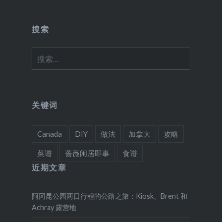
搜索
搜
索：
关键词
Canada
DIY
做法
加拿大
攻略
菜谱
蔷薇闲居即事
食谱
近期文章
阿冈昆公园两日行程的公路之旅：Kiosk、Brent 和
Achray 露营地