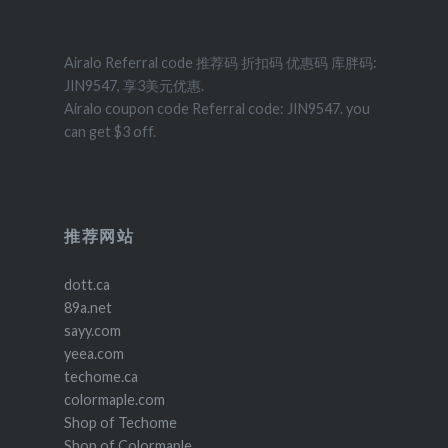
Airalo Referral code 推荐码 折扣码 优惠码 库胖码:
JIN9547, 享3美元优惠.
Airalo coupon code Referral code: JIN9547. you
can get $3 off.
推荐网站
dott.ca
89a.net
sayy.com
yeea.com
techome.ca
colormaple.com
Shop of Techome
Shop of Colormaple