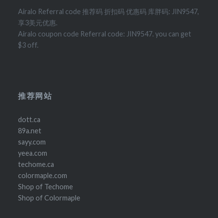
Airalo Referral code 推荐码 折扣码 优惠码 库胖码: JIN9547,
享3美元优惠.
Airalo coupon code Referral code: JIN9547. you can get
$3 off.
推荐网站
dott.ca
89a.net
sayy.com
yeea.com
techome.ca
colormaple.com
Shop of Techome
Shop of Colormaple