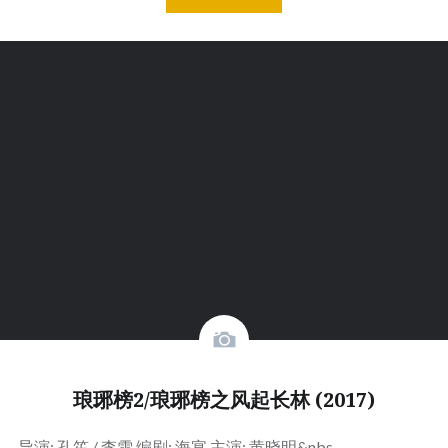
琅琊榜2/琅琊榜之风起长林 (2017)
导演: 孔笙 / 李雪 编剧: 海宴 主演: 黄晓明&nbs…