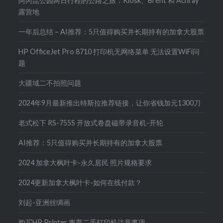
阿冈昆公园两日行程的公路之旅：Kiosk、Brent 和 Achray
露营地
一年后总结 – AI推荐：5只值得购买并长期持有的加拿大股票
HP OfficeJet Pro 8710 打印机无网络菜单 无法设置WiFi问
题
大疆域二不拍照问题
2024年9月最新推出特斯拉推荐链接，让你省钱加元1300刀
老式松下 RS-755S 开放式卷盘磁带录音机-开轮
AI推荐：5只值得购买并长期持有的加拿大股票
2024 加拿大枫叶卡-永久居民 照片规格要求
2024更新加拿大枫叶卡-如何在线付款？
刘起-亚洲丝绸画
购买HP Printer 惠普二手打印机注意事项