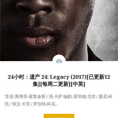
24小时：遗产 24: Legacy (2017)[已更新12
集][每周二更新][中英]
导演: 斯蒂芬·霍普金斯 / 强·卡萨 编剧: 霍华德·戈登 / 曼尼·科
托 / 埃文·卡茨 / 罗伯特·科克…