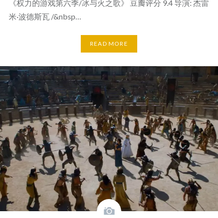
《权力的游戏第六季/冰与火之歌》 豆瓣评分 9.4 导演: 杰雷
米·波德斯瓦 /&nbsp…
READ MORE