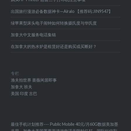
出国旅行漫游必备数据神卡—Airalo 【推荐码:JIN9547】
绿苹果型床头电子闹钟如何转换摄氏度与华氏度
加拿大中文服务电话集锦
在加拿大的热水炉是租赁好还是购买或买断好？
专栏
渔夫拍世界
蔷薇闲居即事
加拿大
班夫
美国
印度
古巴
最佳手机计划推荐--- Public Mobile 40元/月60G数据美加墨
共用，加拿大美国墨西哥漫游电话无限时任打，国际短信彩