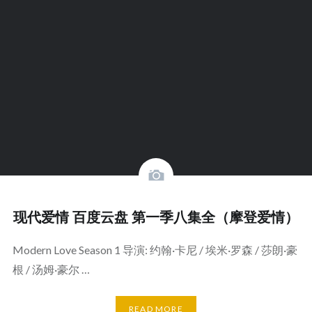
现代爱情 百度云盘 第一季八集全（摩登爱情）
Modern Love Season 1 导演: 约翰·卡尼 / 埃米·罗森 / 莎朗·豪
根 / 汤姆·豪尔 …
READ MORE