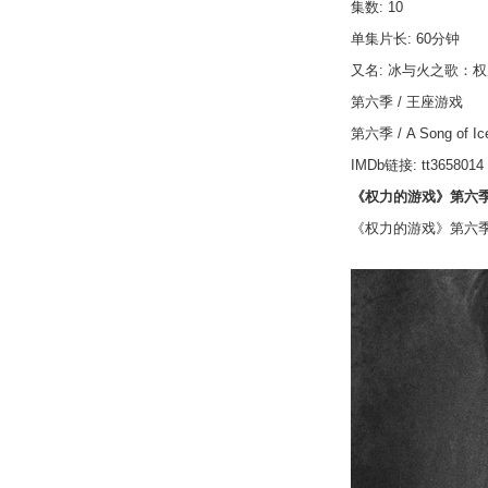
集数
: 10
单集片长
: 60
分钟
又名
:
冰与火之歌：权
第六季
/
王座游戏
第六季
/ A Song of Ic
IMDb
链接
: tt3658014
《权力的游戏》第六
《权力的游戏》第六