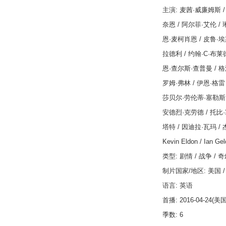
主演
:
麦茜
·
威廉姆斯
奈恩
/
阿尔菲
·
艾伦
/
恩
·
麦柯肖恩
/
皮鲁
·
埃
拉德利
/
约翰
·C·
布莱
恩
·
查尔斯
·
查普曼
/
格
罗姆
·
弗林
/
伊恩
·
格雷
莎贝尔
·
劳伦蒂
·
塞勒斯
安德烈
·
克劳德
/
托比
·
塔特
/
因迪拉
·
瓦玛
/
Kevin Eldon / Ian Gel
类型
:
剧情
/
战争
/
奇
制片国家
/
地区
:
美国
语言
:
英语
首播
: 2016-04-24(
美
季数
: 6