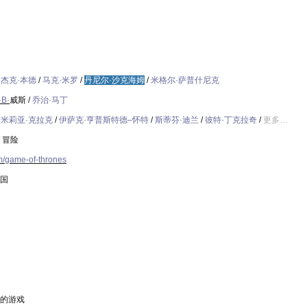
/
杰克
·
本德
/
马克
·
米罗
/
丹尼尔
·
沙克海姆
/
米格尔
·
萨普什尼克
·B·
威斯
/
乔治
·
马丁
艾米莉亚
·
克拉克
/
伊萨克
·
亨普斯特德
–
怀特
/
斯蒂芬
·
迪兰
/
彼特
·
丁克拉奇
/
更多
…
/
冒险
/game-of-thrones
国
的游戏