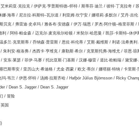
/
艾米莉亚
·
克拉克
/
伊萨克
·
亨普斯特德
–
怀特
/
斯蒂芬
·
迪兰
/
彼特
·
丁克拉奇
/
琳娜
·
海蒂
/
尼古拉
·
科斯特
–
瓦尔道
/
利亚姆
·
坎宁安
/
娜塔莉
·
多默尔
/
艾丹
·
吉伦
斯贝克
/
弗雷迪
·
史卓玛
/
雅各布
·
安德森
/
伊万
·
瑞恩
/
罗杰
·
阿什顿
–
格里菲斯
/
德利
/
阿特
·
帕金森
/
迈克尔
·
麦克埃尔哈顿
/
米契尔
·
哈思曼
/
凯莎
·
卡斯特
–
休伊
温多兰
·
克里斯蒂
/
乔纳森
·
普雷斯
/
恩佐
·
科伦蒂
/
艾斯
·
戴维斯
/
利诺
·
法希奥利
/
朱利安
·
格洛弗
/
杰西卡
·
亨维克
/
康勒斯
·
希尔
/
克里斯托弗
·
海维尤
/
菲恩
·
琼
/
安东
·
莱瑟
/
菲伊
·
马赛
/
托比亚斯
·
门基斯
/
汉娜
·
穆雷
/
道比
·
欧帕瑞
/
黛安娜
·
塞巴斯蒂安
/
亚历山大
·
希迪格
/
尤金
·
西蒙
/
欧文
·
蒂尔
/
娜塔丽
·
特纳
/
卡里斯
·
杰玛
·
韦兰
/
伊恩
·
怀特
/
汤姆
·
拉斯齐哈
/ Hafþór Júlíus Björnsson / Ricky Cham
der / Dean S. Jagger / Dean S. Jagger
幻
/
冒险
/
英国
国
)