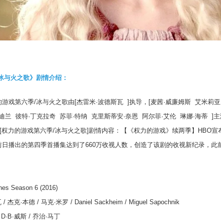
冰与火之歌》剧情介绍：
的游戏第六季
/
冰与火之歌由
[
杰雷米
·
波德斯瓦
]
执导，
[
麦茜
·
威廉姆斯
艾米莉亚
迪兰
彼特
·
丁克拉奇
苏菲
·
特纳
克里斯蒂安
·
奈恩
阿尔菲
·
艾伦
琳娜
·
海蒂
]
主
[
权力的游戏第六季
/
冰与火之歌
]
剧情内容：【《权力的游戏》续两季】
HBO
宣
前日播出的第四季首播集达到了
660
万收视人数，创造了该剧的收视新纪录，此
es Season 6 (2016)
瓦
/
杰克
·
本德
/
马克
·
米罗
/ Daniel Sackheim / Miguel Sapochnik
 D·B·
威斯
/
乔治
·
马丁