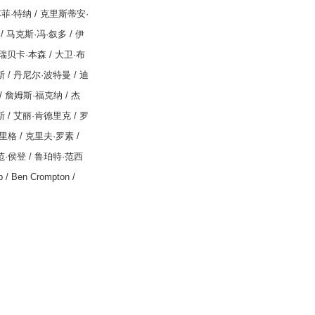
苏菲
·
特纳
/
克里斯蒂安
·
/
马克斯
·
冯
·
叙多
/
伊
瑞贝卡
·
本森
/
大卫
·
布
斯
/
丹尼尔
·
波特曼
/
迪
/
詹姆斯
·
福克纳
/
杰
斯
/
艾丽
·
肯德里克
/
罗
里格
/
克里夫
·
罗素
/
范
·
侯登
/
鲁珀特
·
范西
p / Ben Crompton /