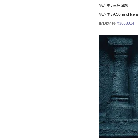
第六季
/
王座游戏
第六季
/ A Song of Ice
IMDb
链接
:
tt3658014