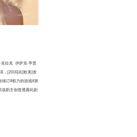
·
克拉克
伊萨克
·
亨普
演，
[2016]
在
[
欧美
]
发
布续订
#
权力的游戏
#
第
前该剧主创曾透露此剧