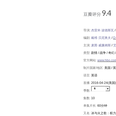
9.4
豆瓣评分
导演
:
杰雷米
·
波德斯瓦
编剧
:
戴维
·
贝尼奥夫
/
D
主演
:
麦茜
·
威廉姆斯
/
类型
:
剧情
/
战争
/
奇幻
官方网站
:
www.hbo.com
制片国家
/
地区
:
美国
/
英
语言
:
英语
首播
:
2016-04-24(
美国
)
季数
:
集数
:
10
单集片长
:
60
分钟
又名
:
冰与火之歌：权力