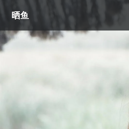
Skip
to
晒鱼
content