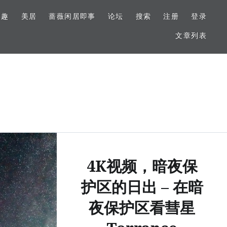
美趣
美居
蔷薇闲居即事
论坛
搜索
注册
登录
文章列表
4K视频，暗夜保
护区的日出 – 在暗
夜保护区看彗星