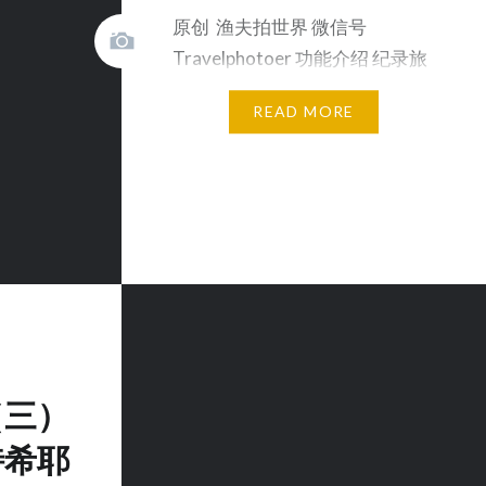
原创 渔夫拍世界 微信号
Travelphotoer 功能介绍 纪录旅
行中摄影以及照片后面的故事 …
READ MORE
（三）
特希耶