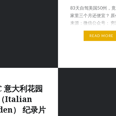
83天自驾美国50州，
家里三个月还便宜？ 原
来源：微信公众号： 穷
信号 qyer20…
READ MORE
C 意大利花园
（Italian
rden） 纪录片