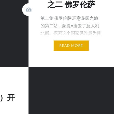
之二 佛罗伦萨
第二集 佛罗伦萨 环意花园之旅
的第二站，蒙提•唐去了意大利
北部。探索这个国家风景最为迷
人的花园以及伴随其落成的…
READ MORE
4）开