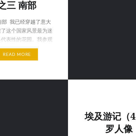
之三 南部
南部 我已经穿越了意大
索了这个国家风景最为迷
具代表性的花园。我参观
教…
READ MORE
埃及游记（
罗人像