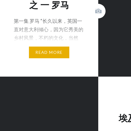
之 一 罗马
第一集 罗马 “长久以来，英国一
直对意大利倾心，因为它秀美的
乡村风景，不朽的文化，当然
还…
READ MORE
埃