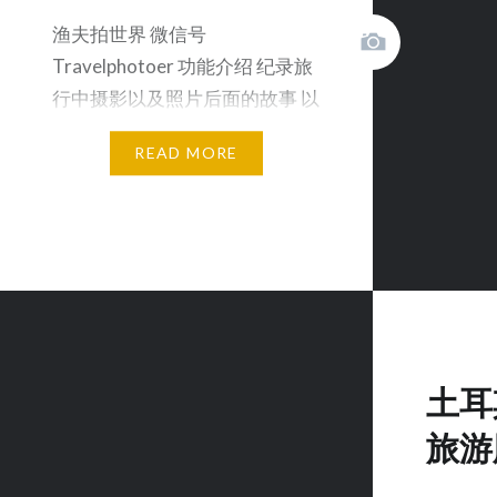
渔夫拍世界 微信号
Travelphotoer 功能介绍 纪录旅
行中摄影以及照片后面的故事 以
弗所这个名字最早…
READ MORE
土耳
旅游