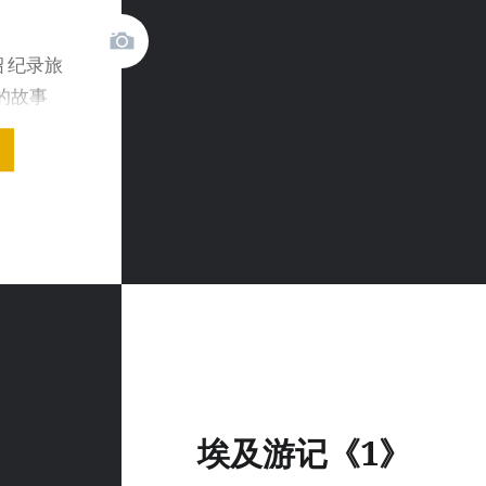
介绍 纪录旅
的故事
埃及游记《1》