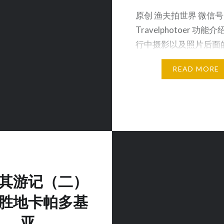
原创 渔夫拍世界 微信号
Travelphotoer 功能
行中摄影以及照片后面
旅…
READ MORE
其游记（二）
胜地卡帕多基
亚