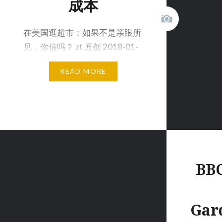
成本
在美国逛超市：如果不是亲眼所
见，你信吗？ zt 原创 2018-01-
02 魏雅华， 一个鸡蛋9分…
READ MORE
BB
Ga