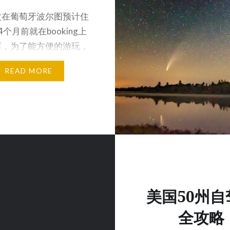
次在葡萄牙波尔图预计住
4个月前就在booking上
店，为了能方便的游玩，
择了老城区一…
READ MORE
美国50州自
全攻略