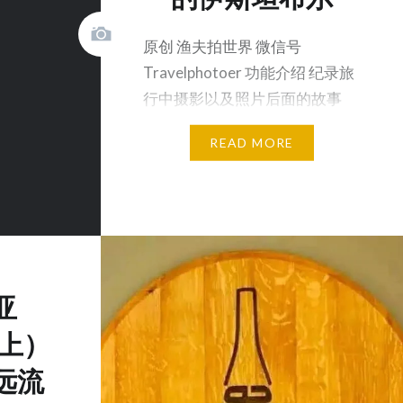
原创 渔夫拍世界 微信号
Travelphotoer 功能介绍 纪录旅
行中摄影以及照片后面的故事
土…
READ MORE
亚
（上）
远流