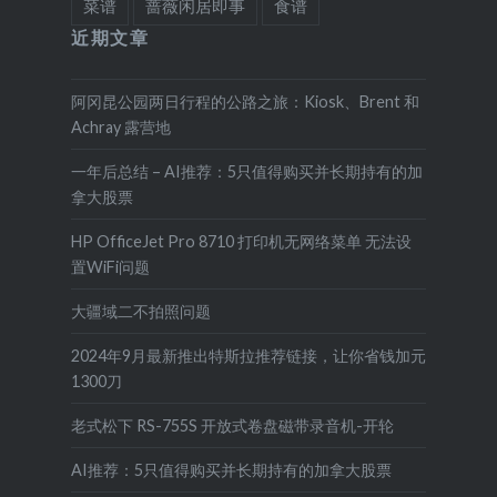
菜谱
蔷薇闲居即事
食谱
近期文章
阿冈昆公园两日行程的公路之旅：Kiosk、Brent 和
Achray 露营地
一年后总结 – AI推荐：5只值得购买并长期持有的加
拿大股票
HP OfficeJet Pro 8710 打印机无网络菜单 无法设
置WiFi问题
大疆域二不拍照问题
2024年9月最新推出特斯拉推荐链接，让你省钱加元
1300刀
老式松下 RS-755S 开放式卷盘磁带录音机-开轮
AI推荐：5只值得购买并长期持有的加拿大股票