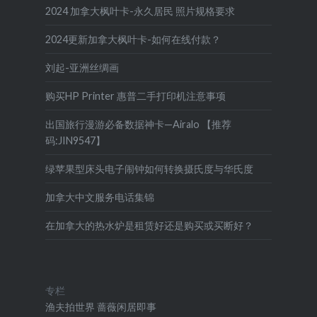
2024 加拿大枫叶卡-永久居民 照片规格要求
2024更新加拿大枫叶卡-如何在线付款？
刘起-亚洲丝绸画
购买HP Printer 惠普二手打印机注意事项
出国旅行漫游必备数据神卡—Airalo 【推荐
码:JIN9547】
绿苹果型床头电子闹钟如何转换摄氏度与华氏度
加拿大中文服务电话集锦
在加拿大的热水炉是租赁好还是购买或买断好？
专栏
渔夫拍世界
蔷薇闲居即事