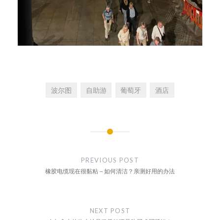
波尔图
自助游
葡萄牙
酒店
文
章
PREVIOUS POST
导
橡胶电缆现在很黏粘 – 如何清洁？亲测好用的办法
航
NEXT POST