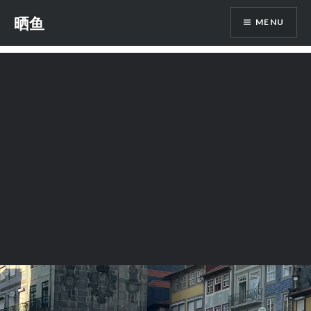
Skip
晒鱼
MENU
to
content